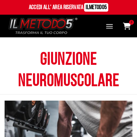
Accedi all' Area Riservata
ILMetodo5
0
giunzione
neuromuscolare