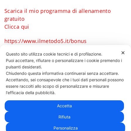
Scarica il mio programma di allenamento
gratuito
Clicca qui
https://www.ilmetodo5.it/bonus
✕
Questo sito utilizza cookie tecnici e di profilazione.
Puoi accettare, rifiutare o personalizzare i cookie premendo i
62 LIKES
pulsanti desiderati.
Chiudendo questa informativa continuerai senza accettare.
Accettando, sei consapevole che i tuoi dati personali possono
essere raccolti allo scopo di personalizzare e misurare
331 818 4777
DANIELE ESPOSITO
PARTITA IVA:
08510111217
POWERED BY
l'efficacia della pubblicità.
EXP CONSULTING
| DISCLAIMER
| COOKIE POLICY
Accetta
| NEWSLETTER
Rifiuta
Personalizza
|
PRIVACY POLICY