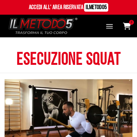
Accedi all' Area Riservata
ILMetodo5
0
esecuzione squat