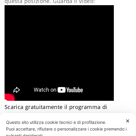
questa posizione. Guarda il video:
Scarica gratuitamente il programma di
allenamento facile
​Clicca qui
Daniele Esposito
✕
Questo sito utilizza cookie tecnici e di profilazione.
Puoi accettare, rifiutare o personalizzare i cookie premendo i
73 LIKES
pulsanti desiderati.