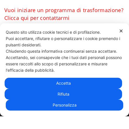
Vuoi iniziare un programma di trasformazione?
Clicca qui per contattarmi
Daniele Esposito
✕
Questo sito utilizza cookie tecnici e di profilazione.
Puoi accettare, rifiutare o personalizzare i cookie premendo i
64 LIKES
pulsanti desiderati.
Chiudendo questa informativa continuerai senza accettare.
Accettando, sei consapevole che i tuoi dati personali possono
essere raccolti allo scopo di personalizzare e misurare
331 818 4777
DANIELE ESPOSITO
PARTITA IVA:
08510111217
POWERED BY
l'efficacia della pubblicità.
EXP CONSULTING
| DISCLAIMER
| COOKIE POLICY
Accetta
| NEWSLETTER
Rifiuta
Personalizza
|
PRIVACY POLICY