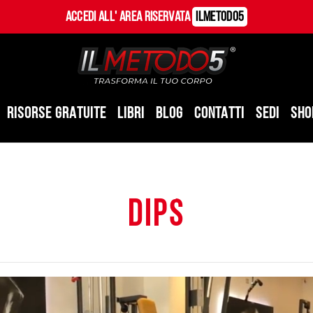
Accedi all' Area Riservata
ILMetodo5
RISORSE GRATUITE
LIBRI
BLOG
CONTATTI
SEDI
SHO
dips