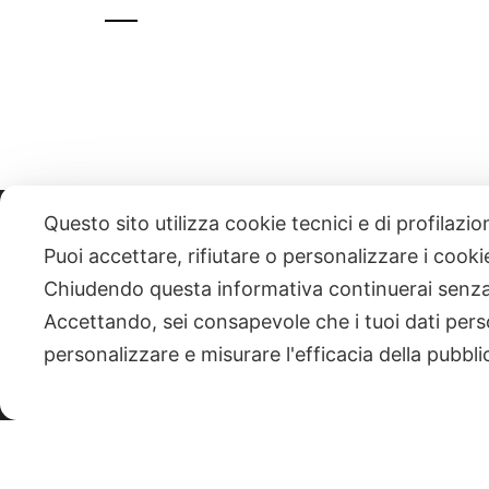
Questo sito utilizza cookie tecnici e di profilazi
331 818 4777
DANIELE ESPOSITO
PARTITA IVA:
085101112
Puoi accettare, rifiutare o personalizzare i cook
Chiudendo questa informativa continuerai senz
| NEWSLETTER
Accettando, sei consapevole che i tuoi dati pers
personalizzare e misurare l'efficacia della pubbli
|
PRIVACY POLICY