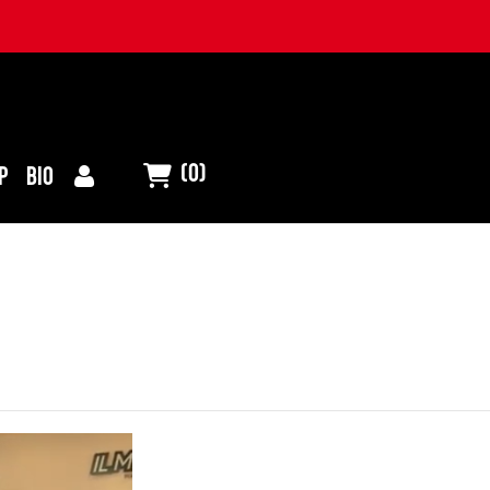
(0)
P
BIO