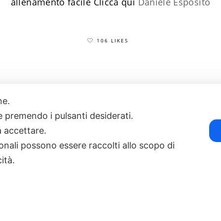
allenamento facile
​Clicca qui
Daniele Esposito
106 LIKES
one.
17
POWERED BY EXP CONSULTING
| DISCLAIMER
| COOKIE POLICY
ie premendo i pulsanti desiderati.
a accettare.
onali possono essere raccolti allo scopo di
cità.