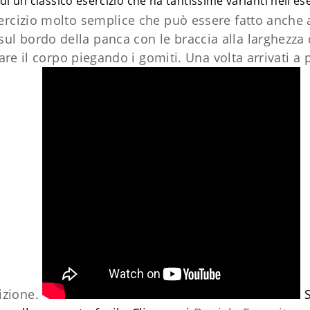
 di un classico esercizio che ha tantissime varianti nell'e
esercizio molto semplice che può essere fatto anche a
l bordo della panca con le braccia alla larghezza d
 il corpo piegando i gomiti. Una volta arrivati a p
izione.