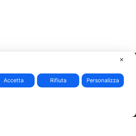
✕
Accetta
Rifiuta
Personalizza