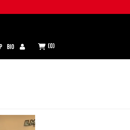
(0)
P
BIO