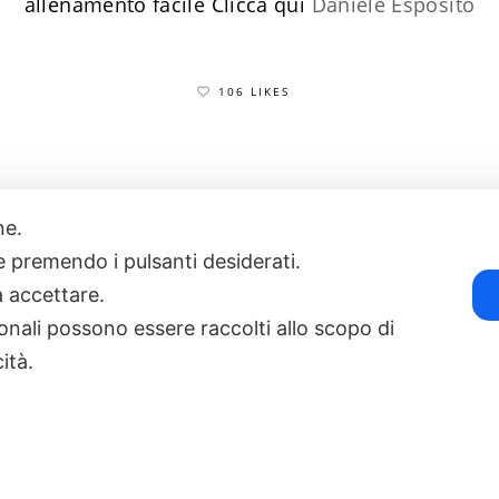
allenamento facile
​Clicca qui
Daniele Esposito
106 LIKES
one.
17
POWERED BY EXP CONSULTING
| DISCLAIMER
| COOKIE POLICY
ie premendo i pulsanti desiderati.
a accettare.
onali possono essere raccolti allo scopo di
cità.