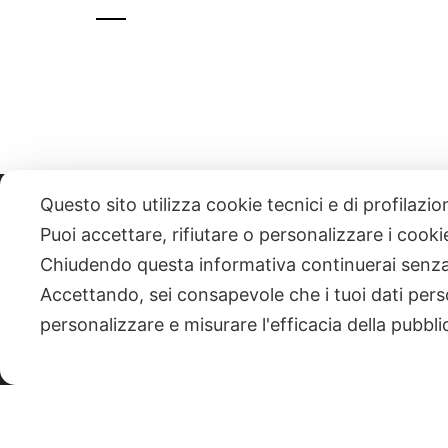
Questo sito utilizza cookie tecnici e di profilazi
331 818 4777
DANIELE ESPOSITO
PARTITA IVA:
085101112
Puoi accettare, rifiutare o personalizzare i cook
Chiudendo questa informativa continuerai senz
| NEWSLETTER
Accettando, sei consapevole che i tuoi dati pers
personalizzare e misurare l'efficacia della pubbli
|
PRIVACY POLICY