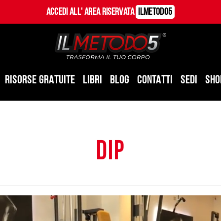
Accedi all' Area Riservata
ILMetodo5
RISORSE GRATUITE
LIBRI
BLOG
CONTATTI
SEDI
SHO
dip