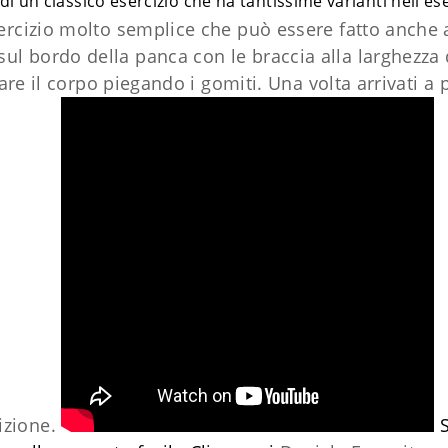
 di un classico esercizio che ha tantissime varianti nell'e
esercizio molto semplice che può essere fatto anche a
l bordo della panca con le braccia alla larghezza d
 il corpo piegando i gomiti. Una volta arrivati a p
izione.