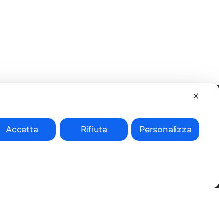
✕
Accetta
Rifiuta
Personalizza