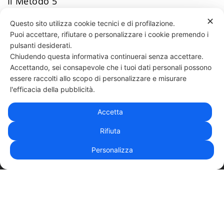
Il Metodo 5
✕
Questo sito utilizza cookie tecnici e di profilazione.
Puoi accettare, rifiutare o personalizzare i cookie premendo i
75 LIKES
pulsanti desiderati.
Chiudendo questa informativa continuerai senza accettare.
Accettando, sei consapevole che i tuoi dati personali possono
essere raccolti allo scopo di personalizzare e misurare
331 818 4777
DANIELE ESPOSITO
PARTITA IVA:
08510111217
POWERED BY
l'efficacia della pubblicità.
EXP CONSULTING
| DISCLAIMER
| COOKIE POLICY
Accetta
| NEWSLETTER
Rifiuta
Personalizza
|
PRIVACY POLICY