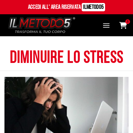
Accedi all' Area Riservata
ILMetodo5
0
diminuire lo stress