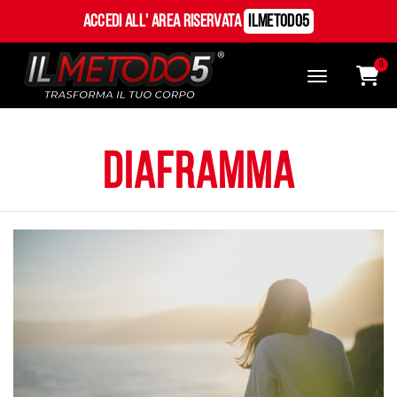
Accedi all' Area Riservata
ILMetodo5
0
diaframma