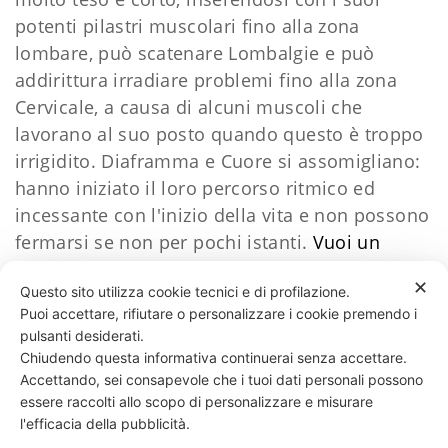
potenti pilastri muscolari fino alla zona
lombare, può scatenare Lombalgie e può
addirittura irradiare problemi fino alla zona
Cervicale, a causa di alcuni muscoli che
lavorano al suo posto quando questo è troppo
irrigidito. Diaframma e Cuore si assomigliano:
hanno iniziato il loro percorso ritmico ed
incessante con l'inizio della vita e non possono
fermarsi se non per pochi istanti.
Vuoi un
percorso personalizzato?
​Contattami
✕
Questo sito utilizza cookie tecnici e di profilazione.
Puoi accettare, rifiutare o personalizzare i cookie premendo i
27 LIKES
pulsanti desiderati.
Chiudendo questa informativa continuerai senza accettare.
Accettando, sei consapevole che i tuoi dati personali possono
essere raccolti allo scopo di personalizzare e misurare
331 818 4777
DANIELE ESPOSITO
PARTITA IVA:
08510111217
POWERED BY
l'efficacia della pubblicità.
EXP CONSULTING
| DISCLAIMER
| COOKIE POLICY