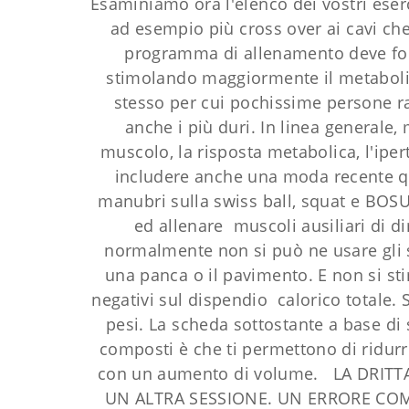
Esaminiamo ora l'elenco dei vostri eserci
ad esempio più cross over ai cavi che
programma di allenamento deve fond
stimolando maggiormente il metabolism
stesso per cui pochissime persone ra
anche i più duri. In linea generale,
muscolo, la risposta metabolica, l'iper
includere anche una moda recente qu
manubri sulla swiss ball, squat e BOSU o
ed allenare muscoli ausiliari di d
normalmente non si può ne usare gli st
una panca o il pavimento. E non si sti
negativi sul dispendio calorico totale. 
pesi. La scheda sottostante a base di s
composti è che ti permettono di ridurr
con un aumento di volume. LA DRITT
UN ALTRA SESSIONE. UN ERRORE COM