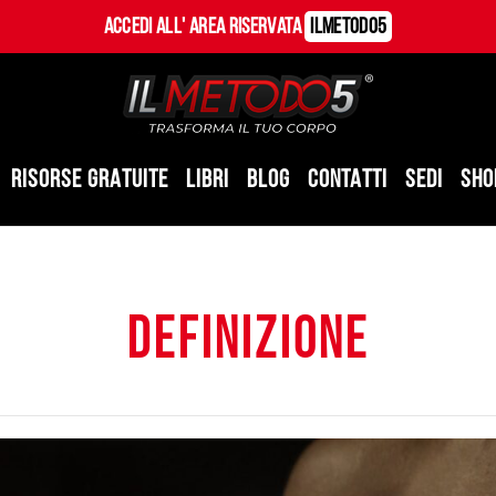
Accedi all' Area Riservata
ILMetodo5
RISORSE GRATUITE
LIBRI
BLOG
CONTATTI
SEDI
SHO
definizione