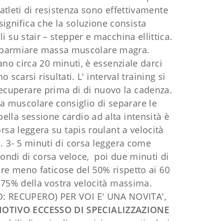
 atleti di resistenza sono effettivamente
significa che la soluzione consista
su stair – stepper e macchina ellittica.
i risparmiare massa muscolare magra.
ano circa 20 minuti, è essenziale darci
arsi risultati. L' interval training si
recuperare prima di di nuovo la cadenza.
a muscolare consiglio di separare le
bella sessione cardio ad alta intensità è
sa leggera su tapis roulant a velocità
 3- 5 minuti di corsa leggera come
condi di corsa veloce, poi due minuti di
ere meno faticose del 50% rispetto ai 60
 75% della vostra velocità massima.
O: RECUPERO) PER VOI E' UNA NOVITA',
MOTIVO
ECCESSO DI SPECIALIZZAZIONE