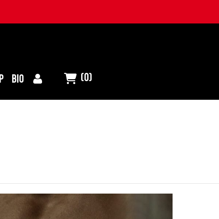
(0)
P
BIO