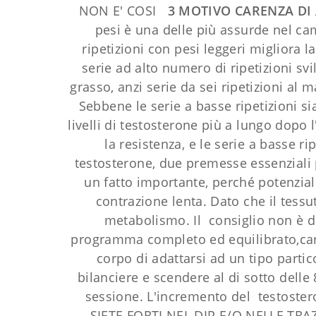
NON E' COSI
3 MOTIVO
CARENZA DI
pesi è una delle più assurde nel c
ripetizioni con pesi leggeri migliora 
serie ad alto numero di ripetizioni s
grasso, anzi serie da sei ripetizioni al 
Sebbene le serie a basse ripetizioni s
livelli di testosterone più a lungo dopo
la resistenza, e le serie a basse r
testosterone, due premesse essenziali p
un fatto importante, perché potenzia
contrazione lenta. Dato che il tess
metabolismo. Il consiglio non è di
programma completo ed equilibrato,cara
corpo di adattarsi ad un tipo partic
bilanciere e scendere al di sotto delle 8
sessione. L'incremento del testoste
SIETE FORTI NEL DIP E/O NELLE TR