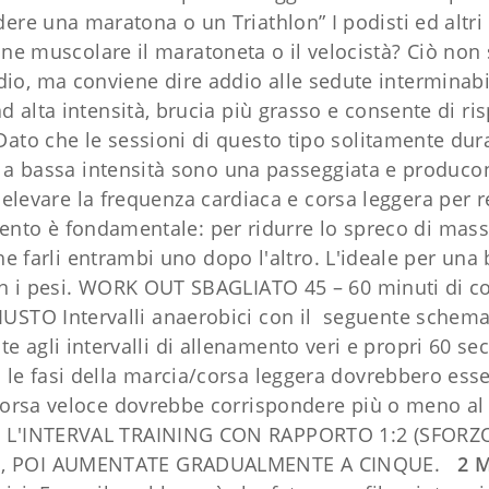
dere una maratona o un Triathlon” I podisti ed altri
one muscolare il maratoneta o il velocistà? Ciò non 
o, ma conviene dire addio alle sedute interminabili 
g ad alta intensità, brucia più grasso e consente d
. Dato che le sessioni di questo tipo solitamente dur
a bassa intensità sono una passeggiata e producono sc
r elevare la frequenza cardiaca e corsa leggera per 
mento è fondamentale: per ridurre lo spreco di mass
he farli entrambi uno dopo l'altro. L'ideale per una 
con i pesi. WORK OUT SBAGLIATO 45 – 60 minuti di cor
STO Intervalli anaerobici con il seguente schema.
 agli intervalli di allenamento veri e propri 60 se
a le fasi della marcia/corsa leggera dovrebbero ess
a corsa veloce dovrebbe corrispondere più o meno al
: SE L'INTERVAL TRAINING CON RAPPORTO 1:2 (SFORZ
ONE, POI AUMENTATE GRADUALMENTE A CINQUE.
2 