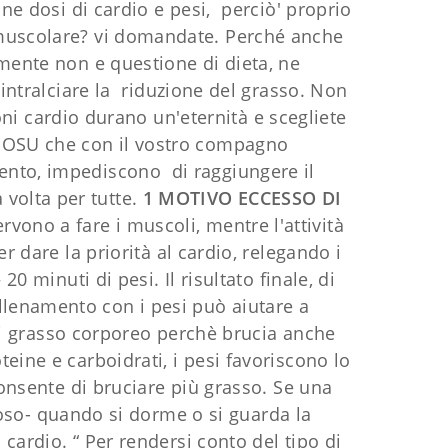
ne dosi di cardio e pesi, perciò' proprio
e muscolare? vi domandate. Perché anche
ente non e questione di dieta, ne
 intralciare la riduzione del grasso. Non
ioni cardio durano un'eternità e scegliete
l BOSU che con il vostro compagno
mento, impediscono di raggiungere il
 volta per tutte.
1 MOTIVO
ECCESSO DI
rvono a fare i muscoli, mentre l'attività
r dare la priorità al cardio, relegando i
0 minuti di pesi. Il risultato finale, di
allenamento con i pesi può aiutare a
di grasso corporeo perchè brucia anche
ine e carboidrati, i pesi favoriscono lo
onsente di bruciare più grasso. Se una
iposo- quando si dorme o si guarda la
cardio. “ Per rendersi conto del tipo di