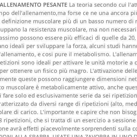
 ALLENAMENTO PESANTE
La teoria secondo cui l'at
ampo dell'allenamento,ma forse ce ne una ancora pi
la definizione muscolare più di un basso numero di 
viluppano la resistenza muscolare, ma non necessar
massimo possono essere più efficaci di quelle da 20,
iano ideali per sviluppare la forza, alcuni studi ha
 l'allenamento, e cosi pure il metabolismo. L'allenam
ipetizioni sono ideali per attivare le unità motorie 
er ottenere un fisico più magro. L'attivazione dell
lmente queste possono raggiungere dimensioni netta
uto muscolare è metabolicamente attivo, anche quest
 fare solo ed esclusivamente serie da sei ripetizio
tterizzato da diversi range di ripetizioni (alto, m
olare di carico. L'importante e capire che non bisog
 ripetizioni, che si tratta di un esercizio a sessione o
rone avrà effetti piacevolmente sorprendenti sulla
AZIONI ALLA SBARRA, USATE UNA ZAVORRA IN UNO 