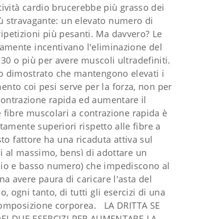
tività cardio brucerebbe più grasso dei
ù stravagante: un elevato numero di
ripetizioni più pesanti. Ma davvero? Le
iamente incentivano l'eliminazione del
 30 o più per avere muscoli ultradefiniti.
nno dimostrato che mantengono elevati i
ento coi pesi serve per la forza, non per
a contrazione rapida ed aumentare il
e fibre muscolari a contrazione rapida è
mente superiori rispetto alle fibre a
o fattore ha una ricaduta attiva sul
ni al massimo, bensì di adottare un
edio e basso numero) che impediscono al
na avere paura di caricare l'asta del
, ogni tanto, di tutti gli esercizi di una
 composizione corporea. LA DRITTA SE
DEI DUE ESERCIZI PER AUMENTARE LA