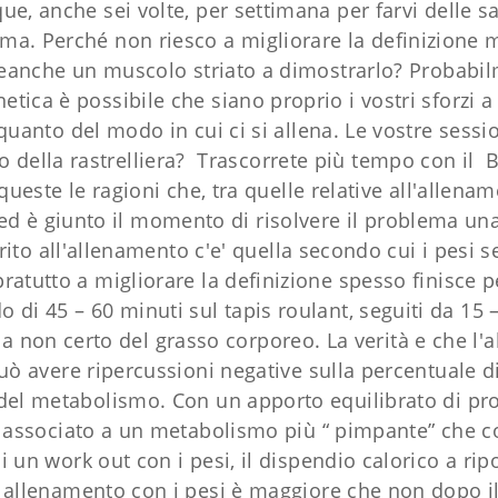
ue, anche sei volte, per settimana per farvi delle sa
blema. Perché non riesco a migliorare la definizion
eanche un muscolo striato a dimostrarlo? Probabilm
ica è possibile che siano proprio i vostri sforzi a
, quanto del modo in cui ci si allena. Le vostre sess
o della rastrelliera? Trascorrete più tempo con i
ueste le ragioni che, tra quelle relative all'allena
d è giunto il momento di risolvere il problema una
ito all'allenamento c'e' quella secondo cui i pesi se
atutto a migliorare la definizione spesso finisce pe
i 45 – 60 minuti sul tapis roulant, seguiti da 15 – 2
ma non certo del grasso corporeo. La verità e che l'
può avere ripercussioni negative sulla percentuale 
l metabolismo. Con un apporto equilibrato di prote
 associato a un metabolismo più “ pimpante” che c
i un work out con i pesi, il dispendio calorico a r
 allenamento con i pesi è maggiore che non dopo il 