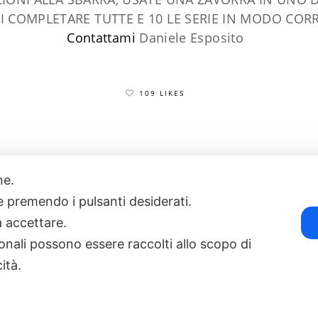
DI COMPLETARE TUTTE E 10 LE SERIE IN MODO COR
​Contattami
Daniele Esposito
109 LIKES
one.
17
POWERED BY EXP CONSULTING
| DISCLAIMER
| COOKIE POLICY
ie premendo i pulsanti desiderati.
a accettare.
onali possono essere raccolti allo scopo di
cità.