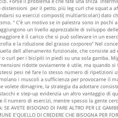
zi. Forse il problema è che fate una sfilza intermin
 distensioni per il petto, più leg curl che squat a a
arsi su esercizi composti( multiarticolari) dato 
o. “ C'è un motivo se in palestra sono in pochi a f
ggiungono un livello apprezzabile di sviluppo delle 
 maggiore è il carico che si può sollevare in un eser
trofia e la riduzione del grasso corporeo” Nel conc
ella dell allenamento funzionale, che consiste ad e
 curl per i bicipiti in piedi su una sola gamba. Migl
imensioni ridotte ovviamente è utile, ma quando si fa
essi pesi né fare lo stesso numero di ripetizioni ut
molano i muscoli a sufficienza per provocarne il ma
Se volete dimagrire, la strategia da adottare consist
tacchi e step-up evidenzia un altro vantaggio di que
e il numero di esercizi, mentre spesso la gente cer
A: SE AVETE BISOGNO DI FARE ALTRO PER LE GAM
UNE E'QUELLO DI CREDERE CHE BISOGNA PER FOR