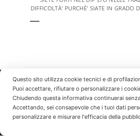
DIFFICOLTÀ' PURCHÉ' SIATE IN GRADO 
Questo sito utilizza cookie tecnici e di profilazi
331 818 4777
DANIELE ESPOSITO
PARTITA IVA:
085101112
Puoi accettare, rifiutare o personalizzare i cook
Chiudendo questa informativa continuerai senz
| NEWSLETTER
Accettando, sei consapevole che i tuoi dati pers
personalizzare e misurare l'efficacia della pubbli
|
PRIVACY POLICY