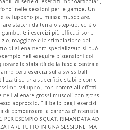
abili di serie di esercizi monoarticolari,
ffondi nelle sessioni per le gambe. Un
che sviluppano più massa muscolare,
are stacchi da terra o step-up, ed èlo
gambe. Gli esercizi più efficaci sono
cizio, maggiore è la stimolazione del
etto di allenamento specializzato si può
sempio nell'eseguire distensioni coi
iorare la stabilità della fascia centrale
nno certi esercizi sulla swiss ball
ilizzati su una superficie stabile come
ssimo sviluppo , con potenziali effetti
e nell'allenare grossi muscoli con grossi
sto approccio. “ Il bello degli esercizi
ca di compensare la carenza d'intensità
BE, PER ESEMPIO SQUAT, RIMANDATA AD
ZA FARE TUTTO IN UNA SESSIONE, MA