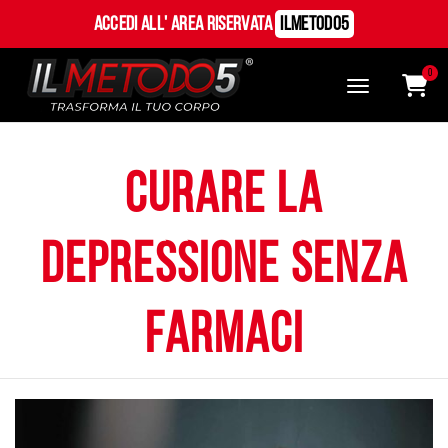
Accedi all' Area Riservata
ILMetodo5
0
curare la
depressione senza
farmaci