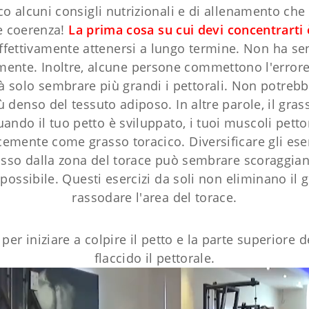
co alcuni consigli nutrizionali e di allenamento che 
 e coerenza!
La prima cosa su cui devi concentrarti 
effettivamente attenersi a lungo termine. Non ha sen
nte. Inoltre, alcune persone commettono l'errore 
à solo sembrare più grandi i pettorali. Non potrebbe 
 denso del tessuto adiposo. In altre parole, il gra
ando il tuo petto è sviluppato, i tuoi muscoli pettora
mente come grasso toracico. Diversificare gli eserc
asso dalla zona del torace può sembrare scoraggiant
o possibile. Questi esercizi da soli non eliminano il
rassodare l'area del torace.
per iniziare a colpire il petto e la parte superiore
flaccido il pettorale.