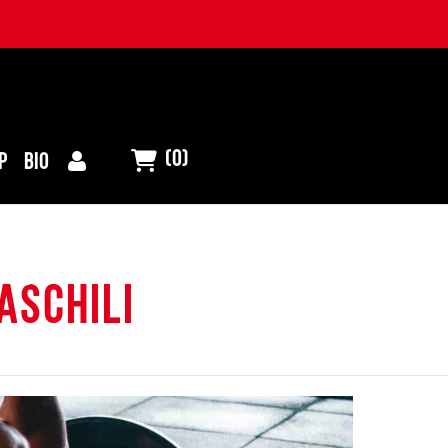
(0)
P
BIO
aschili