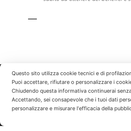
Questo sito utilizza cookie tecnici e di profilazi
331 818 4777
DANIELE ESPOSITO
PARTITA IVA:
085101112
Puoi accettare, rifiutare o personalizzare i cook
Chiudendo questa informativa continuerai senz
| NEWSLETTER
Accettando, sei consapevole che i tuoi dati pers
personalizzare e misurare l'efficacia della pubbli
|
PRIVACY POLICY