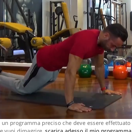
in un programma preciso che deve essere effettuato 
se vuoi dimagrire,
scarica adesso il mio programma 