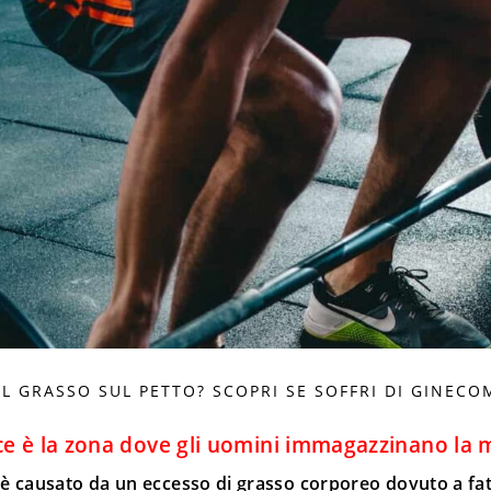
EL GRASSO SUL PETTO? SCOPRI SE SOFFRI DI GINECO
ace è la zona dove gli uomini immagazzinano la 
 causato da un eccesso di grasso corporeo dovuto a fattori