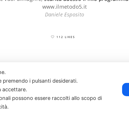
www.ilmetodo5.it
Daniele Esposito
112 LIKES
one.
17
POWERED BY EXP CONSULTING
| DISCLAIMER
| COOKIE POLICY
ie premendo i pulsanti desiderati.
a accettare.
onali possono essere raccolti allo scopo di
cità.