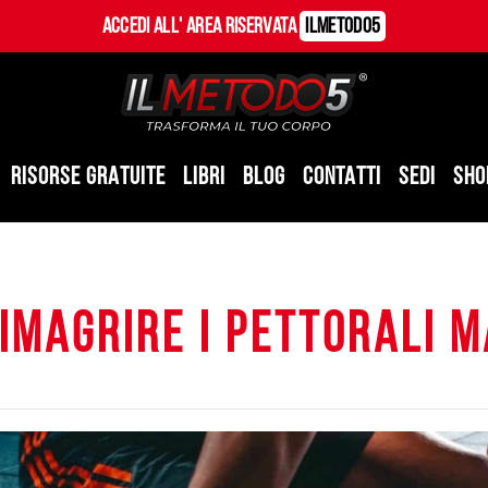
Accedi all' Area Riservata
ILMetodo5
RISORSE GRATUITE
LIBRI
BLOG
CONTATTI
SEDI
SHO
imagrire i pettorali m