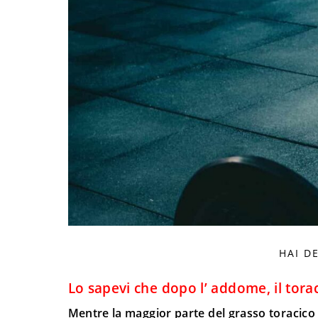
HAI D
Lo sapevi che dopo l’ addome, il tor
Mentre la maggior parte del grasso toracico è