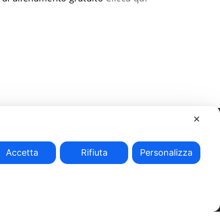
✕
Accetta
Rifiuta
Personalizza