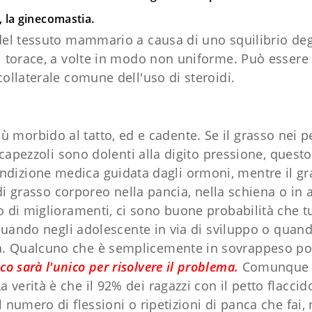
 la ginecomastia.
 del tessuto mammario a causa di uno squilibrio deg
el torace, a volte in modo non uniforme. Può essere
collaterale comune dell'uso di steroidi.
 morbido al tatto, ed e cadente. Se il grasso nei p
capezzoli sono dolenti alla digito pressione, questo
dizione medica guidata dagli ormoni, mentre il gras
 di grasso corporeo nella pancia, nella schiena o in a
o di miglioramenti, ci sono buone probabilità che 
ando negli adolescente in via di sviluppo o quando
. Qualcuno che è semplicemente in sovrappeso pot
co sarà l'unico per risolvere il problema.
Comunque e
a verità è che il 92% dei ragazzi con il petto flacc
umero di flessioni o ripetizioni di panca che fai, n