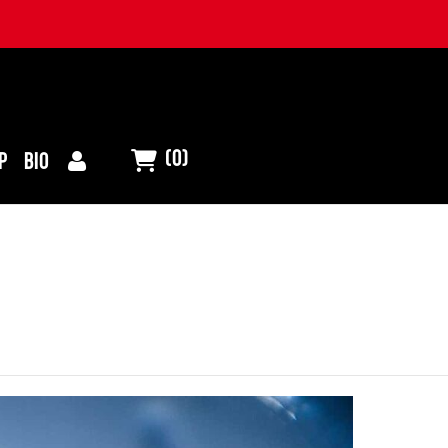
(0)
P
BIO