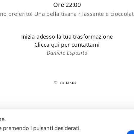
Ore 22:00
ino preferito! Una bella tisana rilassante e cioccol
Inizia adesso la tua trasformazione
​Clicca qui per contattami
Daniele Esposito
54 LIKES
one.
17
POWERED BY EXP CONSULTING
| DISCLAIMER
| COOKIE POLICY
ie premendo i pulsanti desiderati.