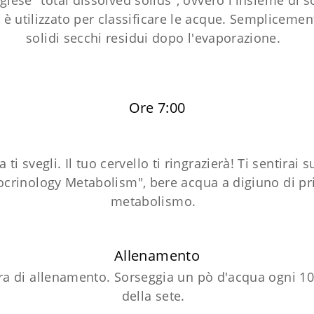
nglese "total dissolved solids", ovvero l'insieme di s
utilizzato per classificare le acque. Semplicemente, 
solidi secchi residui dopo l'evaporazione.
Ore 7:00
i svegli. Il tuo cervello ti ringrazierà! Ti sentirai
docrinology Metabolism", bere acqua a digiuno di pr
metabolismo.
Allenamento
ora di allenamento. Sorseggia un pò d'acqua ogni 10
della sete.