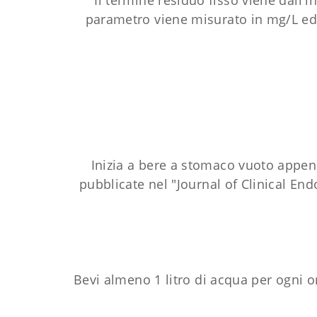
Il termine residuo fisso viene dall'i
parametro viene misurato in mg/L ed è 
Inizia a bere a stomaco vuoto appena t
pubblicate nel "Journal of Clinical En
Bevi almeno 1 litro di acqua per ogni 