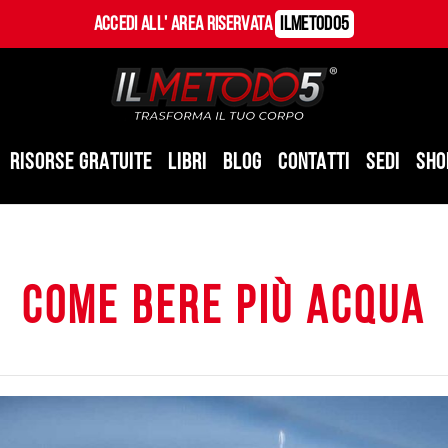
Accedi all' Area Riservata
ILMetodo5
RISORSE GRATUITE
LIBRI
BLOG
CONTATTI
SEDI
SHO
come bere più acqua