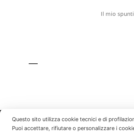
Il mio spunt
Questo sito utilizza cookie tecnici e di profilazi
331 818 4777
DANIELE ESPOSITO
PARTITA IVA:
085101112
Puoi accettare, rifiutare o personalizzare i cook