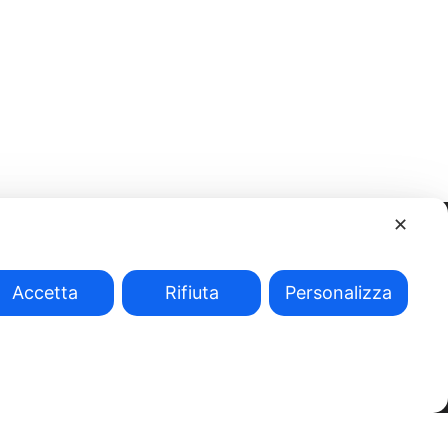
✕
Accetta
Rifiuta
Personalizza