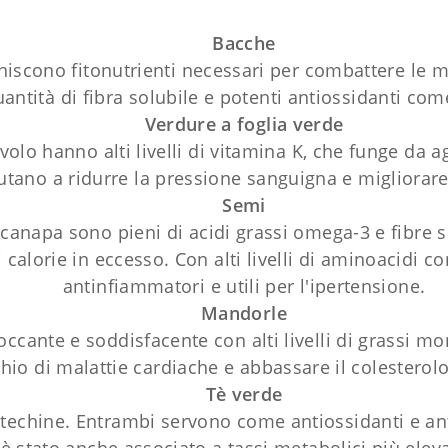
Bacche
rniscono fitonutrienti necessari per combattere le 
antità di fibra solubile e potenti antiossidanti come
Verdure a foglia verde
volo hanno alti livelli di vitamina K, che funge da 
iutano a ridurre la pressione sanguigna e migliorare
Semi
 canapa sono pieni di acidi grassi omega-3 e fibre sa
 calorie in eccesso. Con alti livelli di aminoacidi co
antinfiammatori e utili per l'ipertensione.
Mandorle
ante e soddisfacente con alti livelli di grassi mono
chio di malattie cardiache e abbassare il colesterolo
Tè verde
e catechine. Entrambi servono come antiossidanti e a