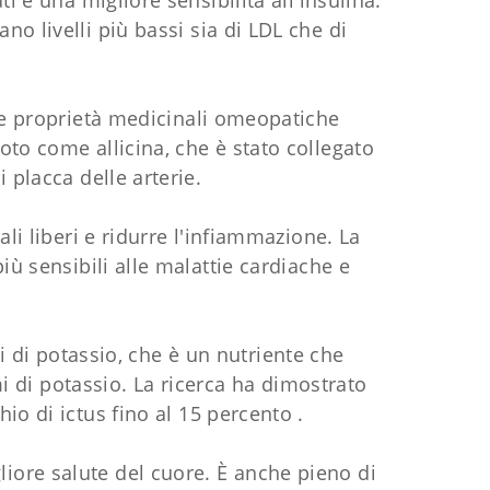
i e una migliore sensibilità all'insulina.
o livelli più bassi sia di LDL che di
sue proprietà medicinali omeopatiche
oto come allicina, che è stato collegato
 placca delle arterie.
li liberi e ridurre l'infiammazione. La
iù sensibili alle malattie cardiache e
i di potassio, che è un nutriente che
 di potassio. La ricerca ha dimostrato
io di ictus fino al 15 percento .
gliore salute del cuore. È anche pieno di