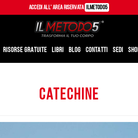
Accedi all' Area Riservata
ILMetodo5
RISORSE GRATUITE
LIBRI
BLOG
CONTATTI
SEDI
SHO
catechine