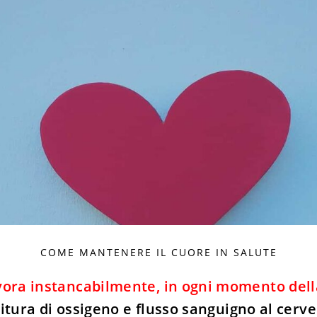
COME MANTENERE IL CUORE IN SALUTE
avora instancabilmente, in ogni momento dell
tura di ossigeno e flusso sanguigno al cervell