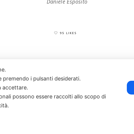
Daniele Esposito
95 LIKES
one.
17
POWERED BY EXP CONSULTING
| DISCLAIMER
| COOKIE POLICY
ie premendo i pulsanti desiderati.
a accettare.
onali possono essere raccolti allo scopo di
cità.