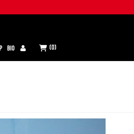
(0)
P
BIO