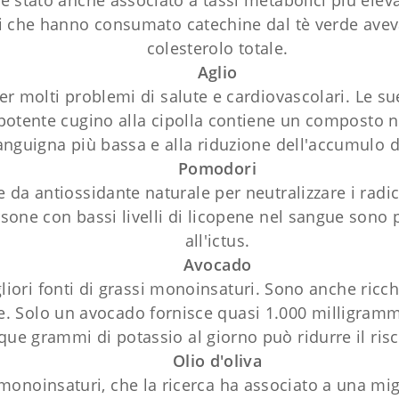
 è stato anche associato a tassi metabolici più elevat
ti che hanno consumato catechine dal tè verde avevan
colesterolo totale.
Aglio
per molti problemi di salute e cardiovascolari. Le 
 potente cugino alla cipolla contiene un composto n
anguigna più bassa e alla riduzione dell'accumulo di
Pomodori
 da antiossidante naturale per neutralizzare i radica
sone con bassi livelli di licopene nel sangue sono p
all'ictus.
Avocado
iori fonti di grassi monoinsaturi. Sono anche ricch
e. Solo un avocado fornisce quasi 1.000 milligrammi
que grammi di potassio al giorno può ridurre il risch
Olio d'oliva
si monoinsaturi, che la ricerca ha associato a una mi