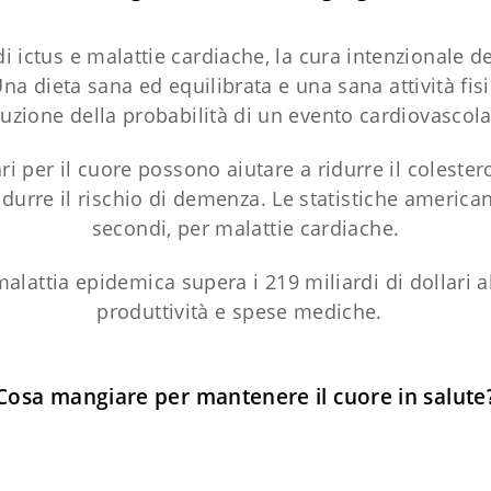
 di ictus e malattie cardiache, la cura intenzionale de
na dieta sana ed equilibrata e una sana attività fis
duzione della probabilità di un evento cardiovascola
ari per il cuore possono aiutare a ridurre il colest
 ridurre il rischio di demenza. Le statistiche americ
secondi, per malattie cardiache.
alattia epidemica supera i 219 miliardi di dollari all
produttività e spese mediche.
Cosa mangiare per mantenere il cuore in salute