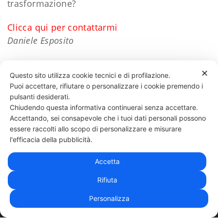
trasformazione?
Clicca qui per contattarmi
Daniele Esposito
✕
Questo sito utilizza cookie tecnici e di profilazione.
Puoi accettare, rifiutare o personalizzare i cookie premendo i
44 LIKES
pulsanti desiderati.
Chiudendo questa informativa continuerai senza accettare.
Accettando, sei consapevole che i tuoi dati personali possono
essere raccolti allo scopo di personalizzare e misurare
331 818 4777
DANIELE ESPOSITO
PARTITA IVA:
08510111217
POWERED BY
l'efficacia della pubblicità.
EXP CONSULTING
| DISCLAIMER
| COOKIE POLICY
Accetta
| NEWSLETTER
Rifiuta
Personalizza
|
PRIVACY POLICY