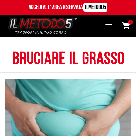
Accedi all' Area Riservata
ILMetodo5
0
bruciare il grasso