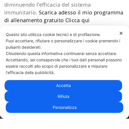
diminuendo l’efficacia del sistema
immunitario.
Scarica adesso il mio programma
di allenamento gratuito
Clicca qui
www.ilmetodo5.it/bonus
✕
Questo sito utilizza cookie tecnici e di profilazione.
Puoi accettare, rifiutare o personalizzare i cookie premendo i
69 LIKES
pulsanti desiderati.
Chiudendo questa informativa continuerai senza accettare.
Accettando, sei consapevole che i tuoi dati personali possono
essere raccolti allo scopo di personalizzare e misurare
331 818 4777
DANIELE ESPOSITO
PARTITA IVA:
08510111217
POWERED BY
l'efficacia della pubblicità.
EXP CONSULTING
| DISCLAIMER
| COOKIE POLICY
Accetta
| NEWSLETTER
Rifiuta
Personalizza
|
PRIVACY POLICY