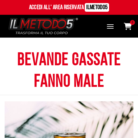
Accedi all' Area Riservata
ILMetodo5
0
bevande gassate
fanno male