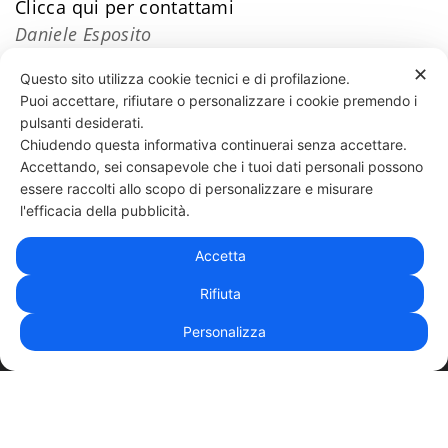
​Clicca qui per contattami
Daniele Esposito
✕
Questo sito utilizza cookie tecnici e di profilazione.
Puoi accettare, rifiutare o personalizzare i cookie premendo i
54 LIKES
pulsanti desiderati.
Chiudendo questa informativa continuerai senza accettare.
Accettando, sei consapevole che i tuoi dati personali possono
essere raccolti allo scopo di personalizzare e misurare
331 818 4777
DANIELE ESPOSITO
PARTITA IVA:
08510111217
POWERED BY
l'efficacia della pubblicità.
EXP CONSULTING
| DISCLAIMER
| COOKIE POLICY
Accetta
| NEWSLETTER
Rifiuta
Personalizza
|
PRIVACY POLICY