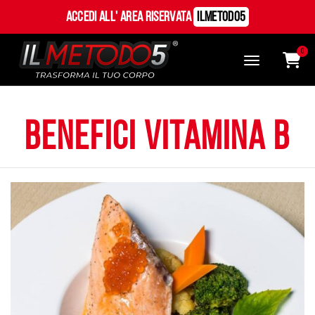
Accedi all' Area Riservata
ILMetodo5
0
benefici vitamina b