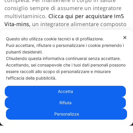
completa. Per mantenere il corpo in salute
consiglio sempre di assumere un integratore
multivitaminico.
Clicca qui per acquistare Im5
Vita-mins,
un integratore alimentare composto
da ben 13 vitamine e 11 minerali.
✕
Questo sito utilizza cookie tecnici e di profilazione.
Puoi accettare, rifiutare o personalizzare i cookie premendo i
40 LIKES
pulsanti desiderati.
Chiudendo questa informativa continuerai senza accettare.
Accettando, sei consapevole che i tuoi dati personali possono
essere raccolti allo scopo di personalizzare e misurare
331 818 4777
DANIELE ESPOSITO
PARTITA IVA:
08510111217
POWERED BY
l'efficacia della pubblicità.
EXP CONSULTING
| DISCLAIMER
| COOKIE POLICY
Accetta
| NEWSLETTER
Rifiuta
Personalizza
|
PRIVACY POLICY