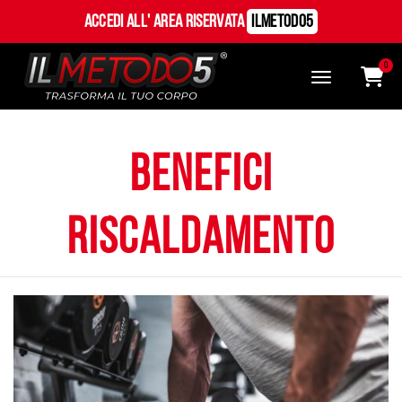
Accedi all' Area Riservata
ILMetodo5
0
benefici
riscaldamento