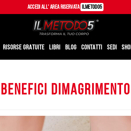
Accedi all' Area Riservata
ILMetodo5
RISORSE GRATUITE
LIBRI
BLOG
CONTATTI
SEDI
SHO
benefici dimagrimento