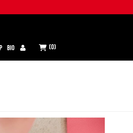
(0)
P
BIO