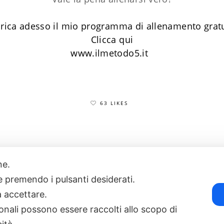
rica adesso il mio programma di allenamento grat
Clicca qui
www.ilmetodo5.it
63 LIKES
one.
17
POWERED BY EXP CONSULTING
| DISCLAIMER
| COOKIE POLICY
ie premendo i pulsanti desiderati.
a accettare.
onali possono essere raccolti allo scopo di