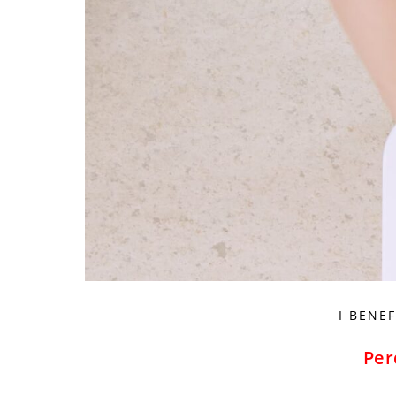
I BENE
Per