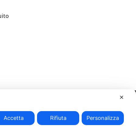
uito
✕
Accetta
Rifiuta
Personalizza