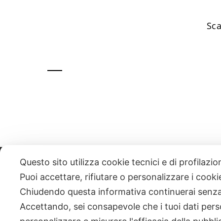
Sca
Questo sito utilizza cookie tecnici e di profilazi
331 818 4777
DANIELE ESPOSITO
PARTITA IVA:
085101112
Puoi accettare, rifiutare o personalizzare i cook
Chiudendo questa informativa continuerai senz
| NEWSLETTER
Accettando, sei consapevole che i tuoi dati pers