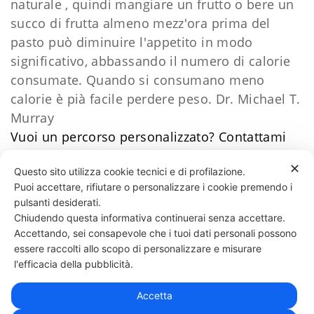
naturale , quindi mangiare un frutto o bere un
succo di frutta almeno mezz'ora prima del
pasto può diminuire l'appetito in modo
significativo, abbassando il numero di calorie
consumate. Quando si consumano meno
calorie è pià facile perdere peso. Dr. Michael T.
Murray
Vuoi un percorso personalizzato?
​Contattami
Daniele Esposito
✕
Questo sito utilizza cookie tecnici e di profilazione.
Puoi accettare, rifiutare o personalizzare i cookie premendo i
46 LIKES
pulsanti desiderati.
Chiudendo questa informativa continuerai senza accettare.
Accettando, sei consapevole che i tuoi dati personali possono
essere raccolti allo scopo di personalizzare e misurare
331 818 4777
DANIELE ESPOSITO
PARTITA IVA:
08510111217
POWERED BY
l'efficacia della pubblicità.
EXP CONSULTING
| DISCLAIMER
| COOKIE POLICY
Accetta
| NEWSLETTER