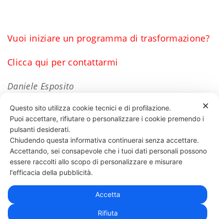
Vuoi iniziare un programma di trasformazione?
Clicca qui per contattarmi
Daniele Esposito
✕
Questo sito utilizza cookie tecnici e di profilazione.
Puoi accettare, rifiutare o personalizzare i cookie premendo i
64 LIKES
pulsanti desiderati.
Chiudendo questa informativa continuerai senza accettare.
Accettando, sei consapevole che i tuoi dati personali possono
essere raccolti allo scopo di personalizzare e misurare
331 818 4777
DANIELE ESPOSITO
PARTITA IVA:
08510111217
POWERED BY
l'efficacia della pubblicità.
EXP CONSULTING
| DISCLAIMER
| COOKIE POLICY
Accetta
| NEWSLETTER
Rifiuta