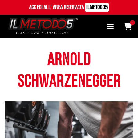
Accedi all' Area Riservata
ILMetodo5
0
arnold
schwarzenegger