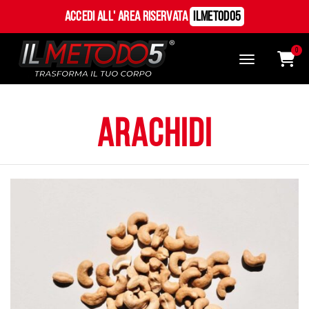
Accedi all' Area Riservata
ILMetodo5
0
arachidi