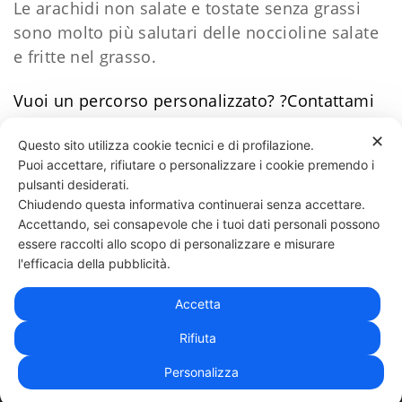
Le arachidi non salate e tostate senza grassi
sono molto più salutari delle noccioline salate
e fritte nel grasso.
Vuoi un percorso personalizzato?
?Contattami
Daniele Esposito
✕
Questo sito utilizza cookie tecnici e di profilazione.
Puoi accettare, rifiutare o personalizzare i cookie premendo i
87 LIKES
pulsanti desiderati.
Chiudendo questa informativa continuerai senza accettare.
Accettando, sei consapevole che i tuoi dati personali possono
essere raccolti allo scopo di personalizzare e misurare
331 818 4777
DANIELE ESPOSITO
PARTITA IVA:
08510111217
POWERED BY
l'efficacia della pubblicità.
EXP CONSULTING
| DISCLAIMER
| COOKIE POLICY
Accetta
| NEWSLETTER
Rifiuta
Personalizza
|
PRIVACY POLICY