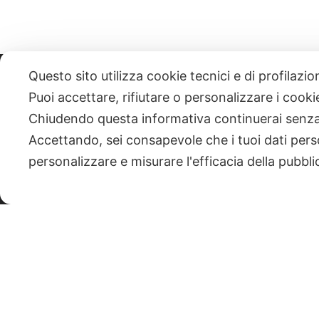
Questo sito utilizza cookie tecnici e di profilazi
331 818 4777
DANIELE ESPOSITO
PARTITA IVA:
085101112
Puoi accettare, rifiutare o personalizzare i cook
Chiudendo questa informativa continuerai senz
| NEWSLETTER
Accettando, sei consapevole che i tuoi dati pers
personalizzare e misurare l'efficacia della pubbli
|
PRIVACY POLICY