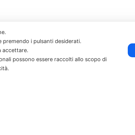
one.
17
POWERED BY EXP CONSULTING
| DISCLAIMER
| COOKIE POLICY
ie premendo i pulsanti desiderati.
a accettare.
onali possono essere raccolti allo scopo di
cità.