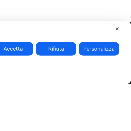
✕
Accetta
Rifiuta
Personalizza