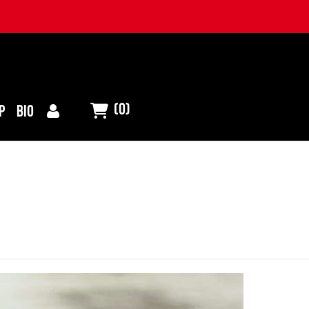
(0)
P
BIO