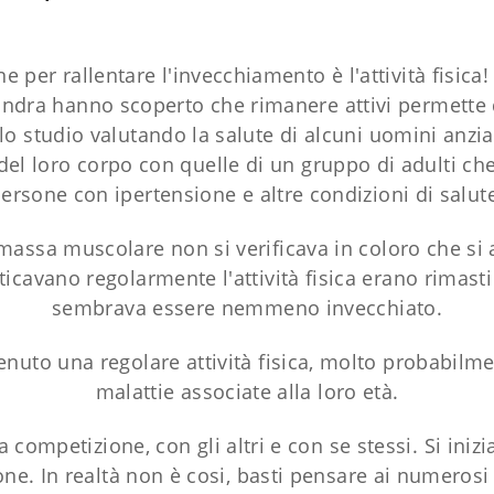
per rallentare l'invecchiamento è l'attività fisica! In
ondra hanno scoperto che rimanere attivi permette 
 lo studio valutando la salute di alcuni uomini anzia
del loro corpo con quelle di un gruppo di adulti ch
o persone con ipertensione e altre condizioni di salut
massa muscolare non si verificava in coloro che si 
icavano regolarmente l'attività fisica erano rimasti
sembrava essere nemmeno invecchiato.
uto una regolare attività fisica, molto probabilme
malattie associate alla loro età.
a competizione, con gli altri e con se stessi. Si iniz
ione. In realtà non è cosi, basti pensare ai numeros