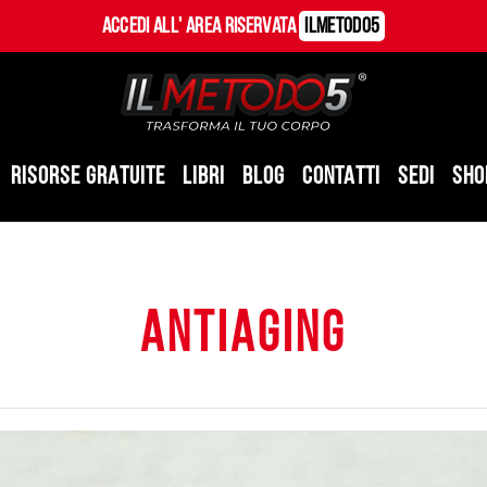
Accedi all' Area Riservata
ILMetodo5
RISORSE GRATUITE
LIBRI
BLOG
CONTATTI
SEDI
SHO
antiaging