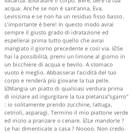
vacanza.
☑️Idratare il corpo. Bere, bere la tua
acqua. Anche se non è sant’anna, Eva,
Levissima e se non ha un residuo fisso basso.
L’importante è bere! In questo modo avrai
sempre il giusto grado di idratazione ed
espellerai prima tutto quello che avrai
mangiato il giorno precedente e così via.
☑️Se
hai la possibilità, premi un limone al giorno in
un bicchiere di acqua e bevilo. A stomaco
vuoto è meglio. Abbasserai l’acidità del tuo
corpo e renderà più giovane la tua pelle.
☑️Mangia un piatto di qualsiasi verdura prima
di iniziare ad ingurgitare la tua pietanza”sgarro”
: io solitamente prendo zucchine, lattuga,
cetrioli, asparagi. Termino il mio piattone verde
ed inizio a pranzare o cenare.
☑️Le mandorle ?
Le hai dimenticate a casa ? Noooo. Non credo.