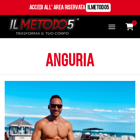
Accedi all' Area Riservata
ILMetodo5
0
anguria