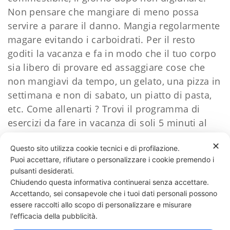
Non pensare che mangiare di meno possa
servire a parare il danno. Mangia regolarmente
magare evitando i carboidrati.
Per il resto
goditi la vacanza e fa in modo che il tuo corpo
sia libero di provare ed assaggiare cose che
non mangiavi da tempo, un gelato, una pizza in
settimana e non di sabato, un piatto di pasta,
etc.
Come allenarti ? Trovi il programma di
esercizi da fare in vacanza di soli 5 minuti al
giorno qui
www.guidaestate.it
✕
Questo sito utilizza cookie tecnici e di profilazione.
Puoi accettare, rifiutare o personalizzare i cookie premendo i
60 LIKES
pulsanti desiderati.
Chiudendo questa informativa continuerai senza accettare.
Accettando, sei consapevole che i tuoi dati personali possono
essere raccolti allo scopo di personalizzare e misurare
331 818 4777
DANIELE ESPOSITO
PARTITA IVA:
08510111217
POWERED BY
l'efficacia della pubblicità.
EXP CONSULTING
| DISCLAIMER
| COOKIE POLICY