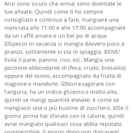
Anzi sono sicuro che ormai sono diventate le
tue alleate. Quindi come ti ho sempre
consigliato e continuo a fare, mangiane una
manciata alle 11:00 e alle 17:00 accompagnate
da un caffè amaro e un bel po di acqua
☑️Spesso in vacanza si mangia davvero poco a
pranzo, solitamente si sta in spiaggia. BENE!
Evita il pane, panino, riso, etc. Mangia una
porzione abbondante di (fesa, crudo, bresaola)
oppure del tonno, accompagnato da frutta di
stagione e mandorle.
☑️Non esagerare con
l’anguria, ha un indice glicemico molto alto,
quindi se mangi quantità elevate, è come se
mangiassi una o più bustine di zucchero.
☑️Se il
giorno prima hai sforato con le calorie, quindi
avrai mangiato qualsiasi cosa abbia reputato
commestibile, il giorno dopo non digiunare!