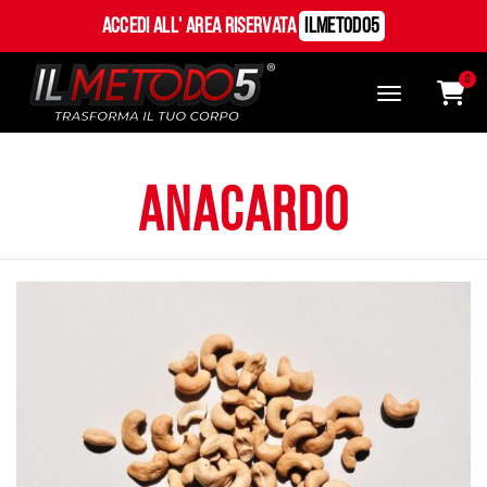
Accedi all' Area Riservata
ILMetodo5
0
anacardo