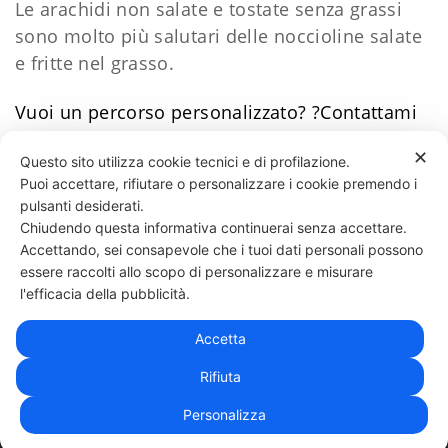
Le arachidi non salate e tostate senza grassi
sono molto più salutari delle noccioline salate
e fritte nel grasso.
Vuoi un percorso personalizzato?
?Contattami
Daniele Esposito
✕
Questo sito utilizza cookie tecnici e di profilazione.
Puoi accettare, rifiutare o personalizzare i cookie premendo i
87 LIKES
pulsanti desiderati.
Chiudendo questa informativa continuerai senza accettare.
Accettando, sei consapevole che i tuoi dati personali possono
essere raccolti allo scopo di personalizzare e misurare
331 818 4777
DANIELE ESPOSITO
PARTITA IVA:
08510111217
POWERED BY
l'efficacia della pubblicità.
EXP CONSULTING
| DISCLAIMER
| COOKIE POLICY
Accetta
| NEWSLETTER
Rifiuta
Personalizza
|
PRIVACY POLICY