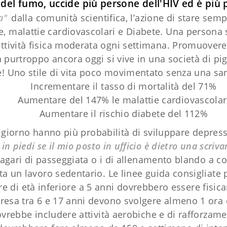
o del fumo, uccide più persone dell'HIV ed è più
ta"
dalla comunità scientifica, l’azione di stare se
ne, malattie cardiovascolari e Diabete. Una persona s
’attività fisica moderata ogni settimana. Promuover
purtroppo ancora oggi si vive in una società di pigri
e! Uno stile di vita poco movimentato senza una s
Incrementare il tasso di mortalità del 71%
Aumentare del 147% le malattie cardiovascolar
Aumentare il rischio diabete del 112%
l giorno hanno più probabilità di sviluppare depre
n piedi se il mio posto in ufficio è dietro una scriva
agari di passeggiata o i di allenamento blando a co
 un lavoro sedentario. Le linee guida consigliate per
re di età inferiore a 5 anni dovrebbero essere fisica
esa tra 6 e 17 anni devono svolgere almeno 1 ora di
ovrebbe includere attività aerobiche e di rafforza