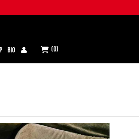
(0)
P
BIO