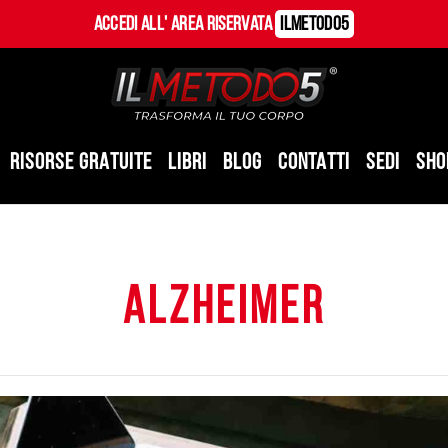
Accedi all' Area Riservata
ILMetodo5
RISORSE GRATUITE
LIBRI
BLOG
CONTATTI
SEDI
SHO
alzheimer