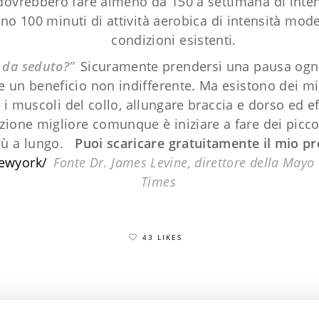
 dovrebbero fare almeno da 150 a settimana di inte
no 100 minuti di attività aerobica di intensità mod
condizioni esistenti.
 da seduto?”
Sicuramente prendersi una pausa ogni o
re un beneficio non indifferente. Ma esistono dei 
 i muscoli del collo, allungare braccia e dorso ed eff
zione migliore comunque è iniziare a fare dei piccol
più a lungo.
Puoi scaricare gratuitamente il mio p
ewyork/
Fonte Dr. James Levine, direttore della Mayo C
Times
43 LIKES