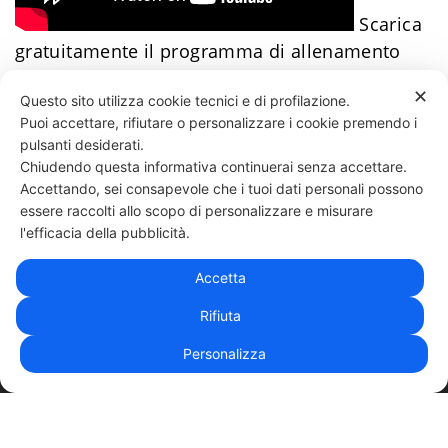
Scarica
gratuitamente il programma di allenamento
facile
​Clicca qui
Daniele Esposito
✕
Questo sito utilizza cookie tecnici e di profilazione.
Puoi accettare, rifiutare o personalizzare i cookie premendo i
122 LIKES
pulsanti desiderati.
Chiudendo questa informativa continuerai senza accettare.
Accettando, sei consapevole che i tuoi dati personali possono
essere raccolti allo scopo di personalizzare e misurare
331 818 4777
DANIELE ESPOSITO
PARTITA IVA:
08510111217
POWERED BY
l'efficacia della pubblicità.
EXP CONSULTING
| DISCLAIMER
| COOKIE POLICY
Accetta
| NEWSLETTER
Rifiuta
Personalizza
|
PRIVACY POLICY