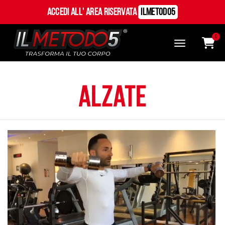
Accedi all' Area Riservata
ILMetodo5
0
alzate