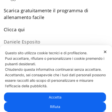
Scarica gratuitamente il programma di
allenamento facile
​Clicca qui
Daniele Esposito
✕
Questo sito utilizza cookie tecnici e di profilazione.
Puoi accettare, rifiutare o personalizzare i cookie premendo i
195 LIKES
pulsanti desiderati.
Chiudendo questa informativa continuerai senza accettare.
Accettando, sei consapevole che i tuoi dati personali possono
essere raccolti allo scopo di personalizzare e misurare
331 818 4777
DANIELE ESPOSITO
PARTITA IVA:
08510111217
POWERED BY
l'efficacia della pubblicità.
EXP CONSULTING
| DISCLAIMER
| COOKIE POLICY
Accetta
| NEWSLETTER
Rifiuta