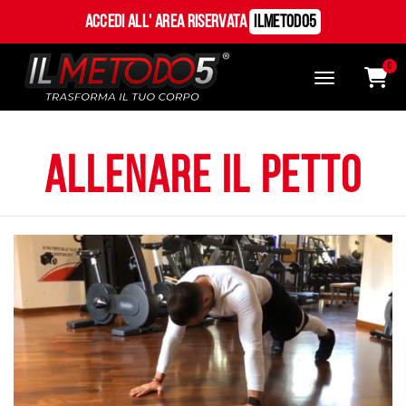
Accedi all' Area Riservata
ILMetodo5
0
allenare il petto