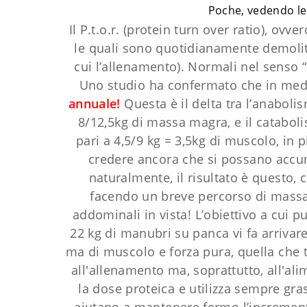
Poche, vedendo le f
Il P.t.o.r. (protein turn over ratio), ov
le quali sono quotidianamente demolite
cui l’allenamento). Normali nel senso “
Uno studio ha confermato che in med
annuale!
Questa è il delta tra l’anaboli
8/12,5kg di massa magra, e il catabol
pari a 4,5/9 kg = 3,5kg di muscolo, in p
credere ancora che si possano accumu
naturalmente, il risultato è questo,
facendo un breve percorso di massa, 
addominali in vista! L’obiettivo a cui
22 kg di manubri su panca vi fa arrivar
ma di muscolo e forza pura, quella che t
all'allenamento ma, soprattutto, all'al
la dose proteica e utilizza sempre gras