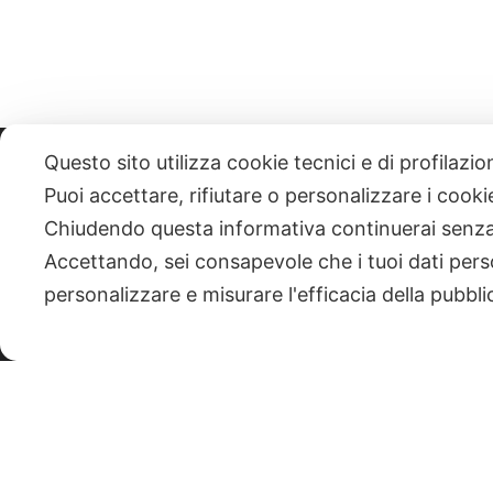
Questo sito utilizza cookie tecnici e di profilazi
331 818 4777
DANIELE ESPOSITO
PARTITA IVA:
085101112
Puoi accettare, rifiutare o personalizzare i cook
Chiudendo questa informativa continuerai senz
| NEWSLETTER
Accettando, sei consapevole che i tuoi dati pers
personalizzare e misurare l'efficacia della pubbli
|
PRIVACY POLICY