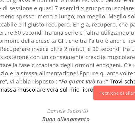
o di grasso e non fanno male! Ho visto persone al
re di sessione e quasi 7 esercizi x gruppo muscola
ti meno spesso, meno a lungo, ma meglio! Meglio sol
cabile e il giusto recupero. Eh già, recupero, che pa
rare 60 secondi tra una serie e l’altra utilizzando 
one della crescita GH, che tra l’altro è anche lip
ecuperare invece oltre 2 minuti e 30 secondi tra un
testosterone con un conseguente crescita muscolare 
tare la fase circadiana degli ormoni endogeni. C’è u
cizio e la stessa alimentazione! Eppure quante volte vi
”, vi abbia risposto :
“Fa quant vuò tu !”
Trovi sch
massa muscolare vera sul mio libro
Tecniche di all
Daniele Esposito
Buon allenamento