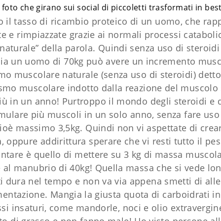
oto che girano sui social di piccoletti trasformati in bes
vero il tasso di ricambio proteico di un uomo, che r
 e rimpiazzate grazie ai normali processi catabolic
naturale” della parola. Quindi senza uso di steroidi 
ia un uomo di 70kg può avere un incremento musc
smo muscolare naturale (senza uso di steroidi) dett
ismo muscolare indotto dalla reazione del muscolo 
iù in un anno! Purtroppo il mondo degli steroidi e de
lare più muscoli in un solo anno, senza fare uso d
 cioè massimo 3,5kg. Quindi non vi aspettate di cre
oppure addirittura sperare che vi resti tutto il p
 puntare è quello di mettere su 3 kg di massa musco
e al manubrio di 40kg! Quella massa che si vede lo
i dura nel tempo e non va via appena smetti di alle
imentazione. Mangia la giusta quota di carboidrati 
si insaturi, come mandorle, noci e olio extravergine