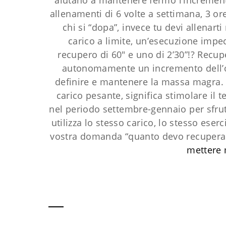
aiutano a mantenere fermo l’increment
allenamenti di 6 volte a settimana, 3 o
chi si “dopa”, invece tu devi allenar
carico a limite, un’esecuzione impec
recupero di 60″ e uno di 2’30”!? Recupe
autonomamente un incremento dell’orm
definire e mantenere la massa magra. R
carico pesante, significa stimolare il 
nel periodo settembre-gennaio per sfrut
utilizza lo stesso carico, lo stesso eser
vostra domanda “quanto devo recuperare
mettere 