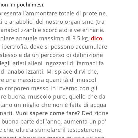
tioni in pochi mesi.
appresenta l’ammontare totale di proteine,
i e anabolici del nostro organismo (tra
anabolizzanti e scorciatoie veterinarie.
olare annuale massimo di 3,5 kg,
dico
o ipertrofia, dove si possono accumulare
stesso e da un percorso di definizione
gli atleti alieni ingozzati di farmaci fa
i anabolizzanti. Mi spiace dirvi che,
are una massiccia quantità di muscoli
eso corporeo messo in inverno con gli
lare buona, muscolo puro, quello che da
ntano un miglio che non è fatta di acqua
narti.
Vuoi sapere come fare?
Dedizione
in buona parte dell’anno, aumenta un po’
 che, oltre a stimolare il testosterone,