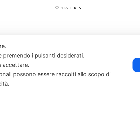
165 LIKES
one.
17
POWERED BY EXP CONSULTING
| DISCLAIMER
| COOKIE POLICY
ie premendo i pulsanti desiderati.
a accettare.
onali possono essere raccolti allo scopo di
cità.