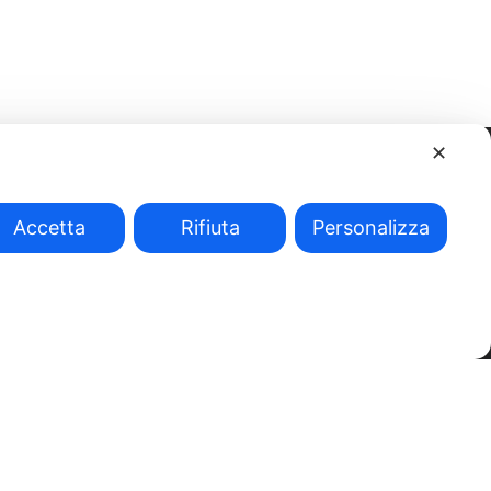
✕
Accetta
Rifiuta
Personalizza