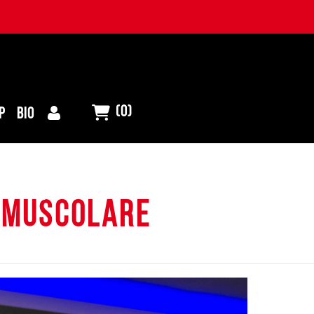
(0)
P
BIO
 muscolare