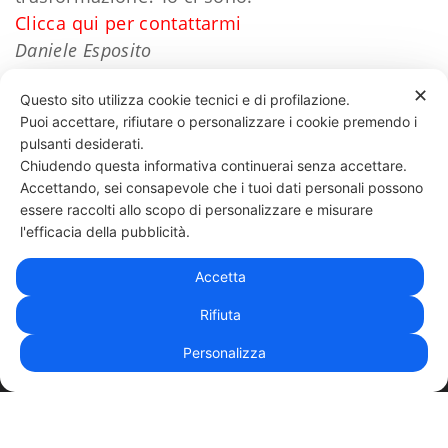
Clicca qui per contattarmi
Daniele Esposito
✕
Questo sito utilizza cookie tecnici e di profilazione.
Puoi accettare, rifiutare o personalizzare i cookie premendo i
47 LIKES
pulsanti desiderati.
Chiudendo questa informativa continuerai senza accettare.
Accettando, sei consapevole che i tuoi dati personali possono
essere raccolti allo scopo di personalizzare e misurare
331 818 4777
DANIELE ESPOSITO
PARTITA IVA:
08510111217
POWERED BY
l'efficacia della pubblicità.
EXP CONSULTING
| DISCLAIMER
| COOKIE POLICY
Accetta
| NEWSLETTER
Rifiuta
Personalizza
|
PRIVACY POLICY