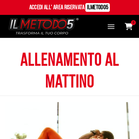
Accedi all' Area Riservata
ILMetodo5
0
allenamento al
mattino