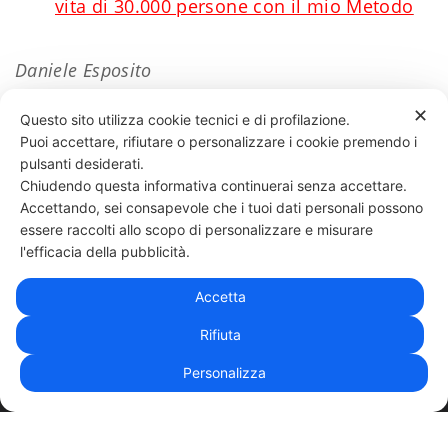
vita di 30.000 persone con il mio Metodo
Daniele Esposito
✕
Questo sito utilizza cookie tecnici e di profilazione.
Puoi accettare, rifiutare o personalizzare i cookie premendo i
94 LIKES
pulsanti desiderati.
Chiudendo questa informativa continuerai senza accettare.
Accettando, sei consapevole che i tuoi dati personali possono
essere raccolti allo scopo di personalizzare e misurare
331 818 4777
DANIELE ESPOSITO
PARTITA IVA:
08510111217
POWERED BY
l'efficacia della pubblicità.
EXP CONSULTING
| DISCLAIMER
| COOKIE POLICY
Accetta
| NEWSLETTER
Rifiuta
Personalizza
|
PRIVACY POLICY