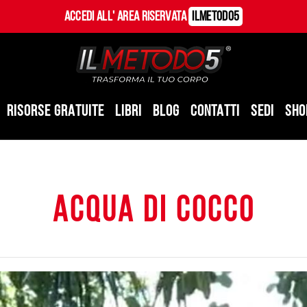
Accedi all' Area Riservata
ILMetodo5
RISORSE GRATUITE
LIBRI
BLOG
CONTATTI
SEDI
SHO
acqua di cocco