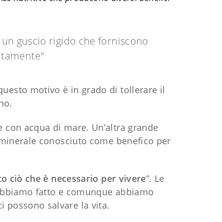
o un guscio rigido che forniscono
uitamente"
uesto motivo è in grado di tollerare il
no.
 con acqua di mare. Un’altra grande
i minerale conosciuto come benefico per
tto ciò che è necessario per vivere
”. Le
a abbiamo fatto e comunque abbiamo
ci possono salvare la vita.