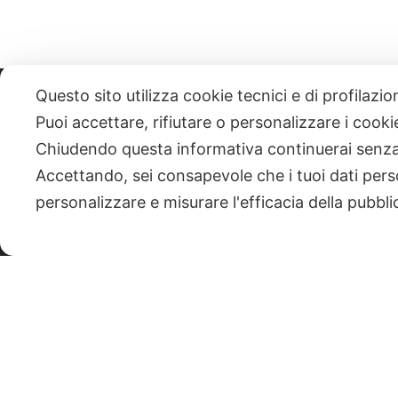
Questo sito utilizza cookie tecnici e di profilazi
331 818 4777
DANIELE ESPOSITO
PARTITA IVA:
085101112
Puoi accettare, rifiutare o personalizzare i cook
Chiudendo questa informativa continuerai senz
| NEWSLETTER
Accettando, sei consapevole che i tuoi dati pers
personalizzare e misurare l'efficacia della pubbli
|
PRIVACY POLICY