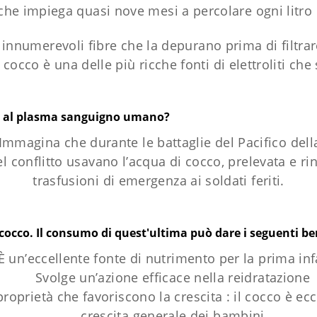
, che impiega quasi nove mesi a percolare ogni litro
o innumerevoli fibre che la depurano prima di filtrar
cocco è una delle più ricche fonti di elettroliti che s
ica al plasma sanguigno umano?
Immagina che durante le battaglie del Pacifico dell
el conflitto usavano l’acqua di cocco, prelevata e r
trasfusioni di emergenza ai soldati feriti.
 cocco. Il consumo di quest'ultima può dare i seguenti ben
È un’eccellente fonte di nutrimento per la prima inf
Svolge un’azione efficace nella reidratazione
oprietà che favoriscono la crescita : il cocco è ec
crescita generale dei bambini