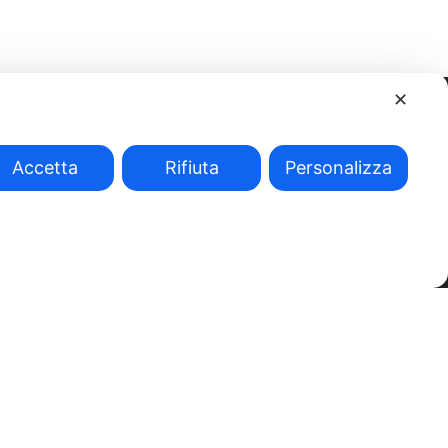
✕
Accetta
Rifiuta
Personalizza