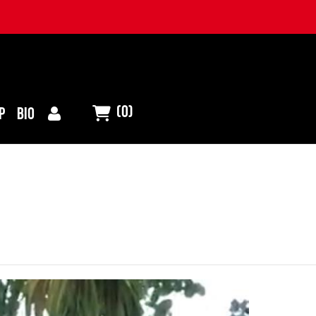
(0)
P
BIO