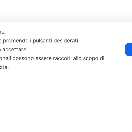
one.
17
POWERED BY EXP CONSULTING
| DISCLAIMER
| COOKIE POLICY
ie premendo i pulsanti desiderati.
a accettare.
onali possono essere raccolti allo scopo di
cità.