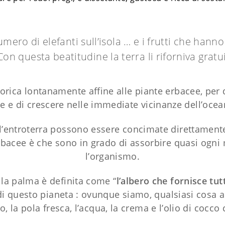
umero di elefanti sull’isola … e i frutti che hann
Con questa beatitudine la terra li riforniva grat
rica lontanamente affine alle piante erbacee, per q
le e di crescere nelle immediate vicinanze dell’ocea
l’entroterra possono essere concimate direttamente
erbacee è che sono in grado di assorbire quasi ogn
l’organismo.
, la palma è definita come “
l’albero che fornisce tu
 di questo pianeta : ovunque siamo, qualsiasi cos
o, la pola fresca, l’acqua, la crema e l’olio di cocco 