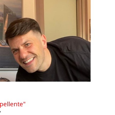
pellente"
?