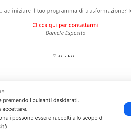
o ad iniziare il tuo programma di trasformazione? I
Clicca qui per contattarmi
Daniele Esposito
35 LIKES
one.
17
POWERED BY EXP CONSULTING
| DISCLAIMER
| COOKIE POLICY
ie premendo i pulsanti desiderati.
a accettare.
onali possono essere raccolti allo scopo di
cità.