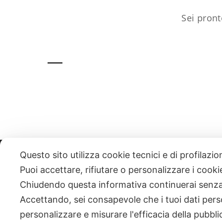
Sei pront
Questo sito utilizza cookie tecnici e di profilazi
331 818 4777
DANIELE ESPOSITO
PARTITA IVA:
085101112
Puoi accettare, rifiutare o personalizzare i cook
Chiudendo questa informativa continuerai senz
| NEWSLETTER
Accettando, sei consapevole che i tuoi dati pers
personalizzare e misurare l'efficacia della pubbli
|
PRIVACY POLICY