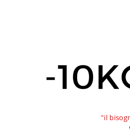
"il biso