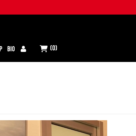
(0)
P
BIO