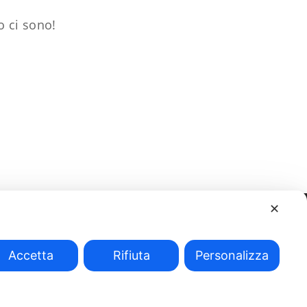
o ci sono!
✕
Accetta
Rifiuta
Personalizza