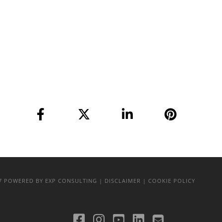
17
POWERED BY EXP CONSULTING
| DISCLAIMER
| COOKIE POLICY