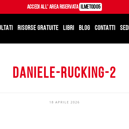
Accedi all' Area Riservata
ILMetodo5
ULTATI
RISORSE GRATUITE
LIBRI
BLOG
CONTATTI
SED
daniele-rucking-2
18 APRILE 2026