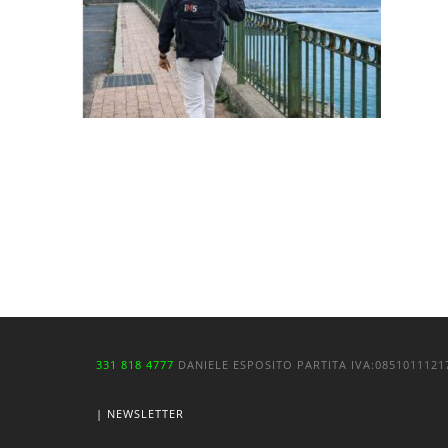
331 818 4777
DANIELE ESPOSITO
PARTITA IVA:
085101112
| NEWSLETTER