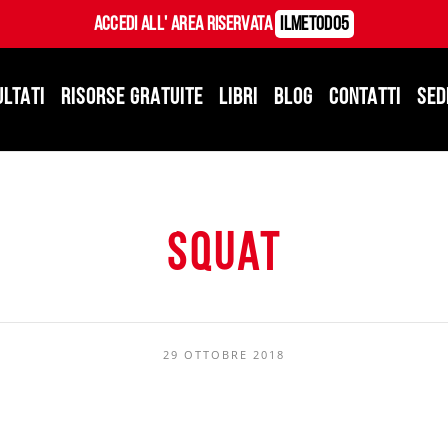
Accedi all' Area Riservata
ILMetodo5
ULTATI
RISORSE GRATUITE
LIBRI
BLOG
CONTATTI
SED
squat
29 OTTOBRE 2018