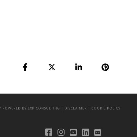
17
POWERED BY EXP CONSULTING
| DISCLAIMER
| COOKIE POLICY