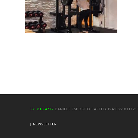
331 818 4777
DANIELE ESPOSITO
PARTITA IVA:
085101112
| NEWSLETTER