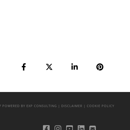
17
POWERED BY EXP CONSULTING
| DISCLAIMER
| COOKIE POLICY