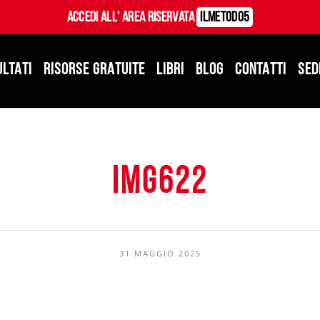
Accedi all' Area Riservata
ILMetodo5
ULTATI
RISORSE GRATUITE
LIBRI
BLOG
CONTATTI
SED
img622
31 MAGGIO 2025