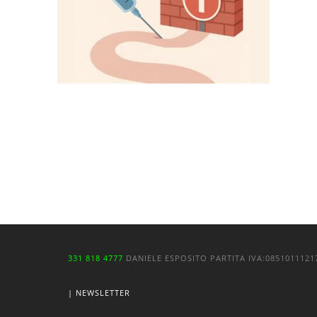
331 818 4777
DANIELE ESPOSITO
PARTITA IVA:
085101112
| NEWSLETTER