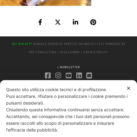
331 818 4777
DANIELE ESPOSITO
PARTITA IVA:
08510111217
POWERED BY
EXP CONSULTING
| DISCLAIMER
| COOKIE POLICY
| NEWSLETTER
|
PRIVACY POLICY
✕
Questo sito utilizza cookie tecnici e di profilazione.
Puoi accettare, rifiutare o personalizzare i cookie premendo i
pulsanti desiderati.
Chiudendo questa informativa continuerai senza accettare.
Accettando, sei consapevole che i tuoi dati personali possono
essere raccolti allo scopo di personalizzare e misurare
l'efficacia della pubblicità.