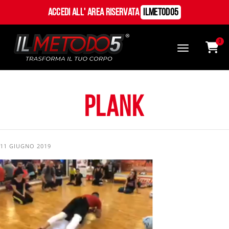
Accedi all' Area Riservata
ILMetodo5
0
plank
11 GIUGNO 2019