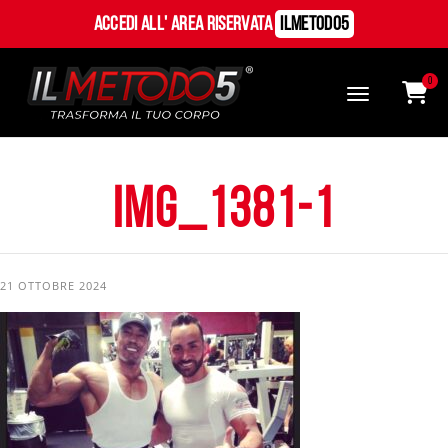
Accedi all' Area Riservata
ILMetodo5
0
IMG_1381-1
21 OTTOBRE 2024