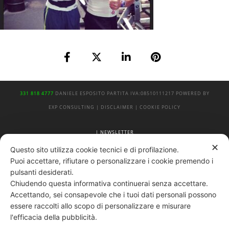
331 818 4777
DANIELE ESPOSITO
PARTITA IVA:
08510111217
POWERED BY
EXP CONSULTING
| DISCLAIMER
| COOKIE POLICY
| NEWSLETTER
✕
Questo sito utilizza cookie tecnici e di profilazione.
Puoi accettare, rifiutare o personalizzare i cookie premendo i
|
PRIVACY POLICY
pulsanti desiderati.
Chiudendo questa informativa continuerai senza accettare.
Accettando, sei consapevole che i tuoi dati personali possono
essere raccolti allo scopo di personalizzare e misurare
l'efficacia della pubblicità.