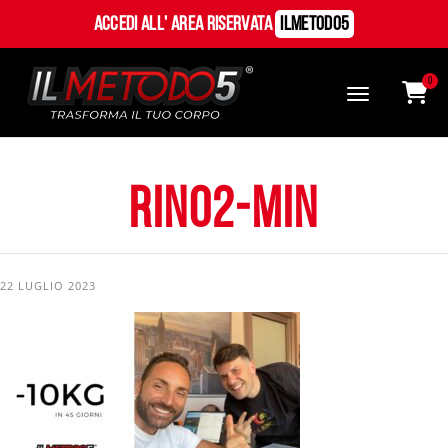
Accedi all' Area Riservata
ILMetodo5
0
rino2-min
22 LUGLIO 2023