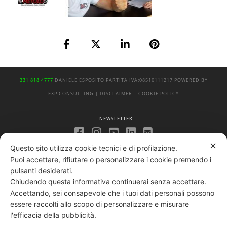
331 818 4777
DANIELE ESPOSITO
PARTITA IVA:
08510111217
POWERED BY
EXP CONSULTING
| DISCLAIMER
| COOKIE POLICY
| NEWSLETTER
✕
Questo sito utilizza cookie tecnici e di profilazione.
|
PRIVACY POLICY
Puoi accettare, rifiutare o personalizzare i cookie premendo i
pulsanti desiderati.
Chiudendo questa informativa continuerai senza accettare.
Accettando, sei consapevole che i tuoi dati personali possono
essere raccolti allo scopo di personalizzare e misurare
l'efficacia della pubblicità.