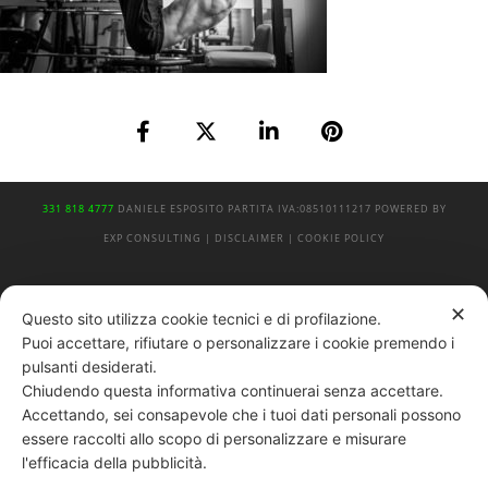
331 818 4777
DANIELE ESPOSITO
PARTITA IVA:
08510111217
POWERED BY
EXP CONSULTING
| DISCLAIMER
| COOKIE POLICY
| NEWSLETTER
✕
Questo sito utilizza cookie tecnici e di profilazione.
Puoi accettare, rifiutare o personalizzare i cookie premendo i
|
PRIVACY POLICY
pulsanti desiderati.
Chiudendo questa informativa continuerai senza accettare.
Accettando, sei consapevole che i tuoi dati personali possono
essere raccolti allo scopo di personalizzare e misurare
l'efficacia della pubblicità.