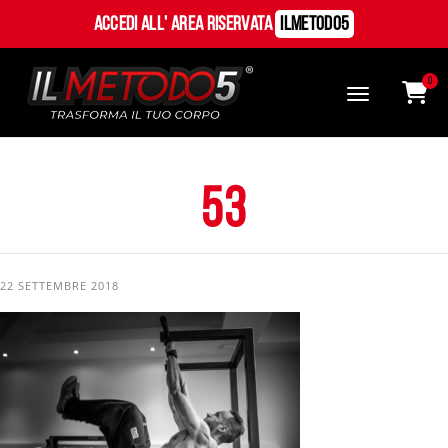
Accedi all' Area Riservata
ILMetodo5
0
53
22 SETTEMBRE 2018