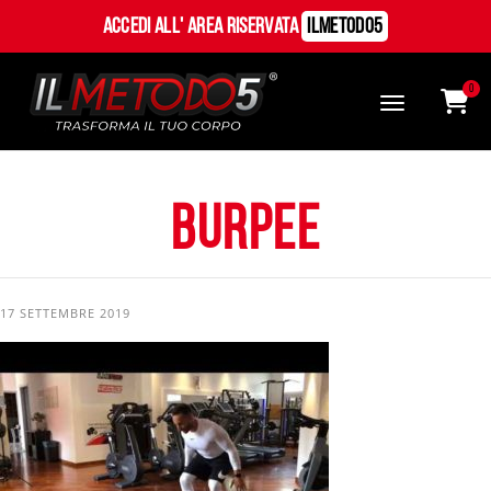
Accedi all' Area Riservata
ILMetodo5
0
burpee
17 SETTEMBRE 2019