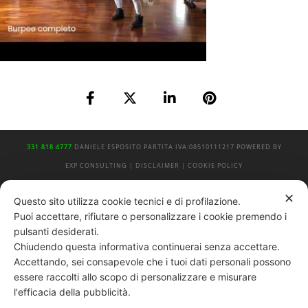
331 818 4777
DANIELE ESPOSITO
PARTITA IVA:
08510111217
POWERED BY
EXP CONSULTING
| DISCLAIMER
| COOKIE POLICY
✕
| NEWSLETTER
Questo sito utilizza cookie tecnici e di profilazione.
Puoi accettare, rifiutare o personalizzare i cookie premendo i
pulsanti desiderati.
|
PRIVACY POLICY
Chiudendo questa informativa continuerai senza accettare.
Accettando, sei consapevole che i tuoi dati personali possono
essere raccolti allo scopo di personalizzare e misurare
l'efficacia della pubblicità.