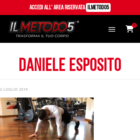
Accedi all' Area Riservata
ILMetodo5
0
daniele esposito
2 LUGLIO 2019