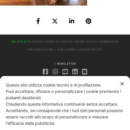
331 818 4777
DANIELE ESPOSITO
PARTITA IVA:
08510111217
POWERED BY
EXP CONSULTING
| DISCLAIMER
| COOKIE POLICY
| NEWSLETTER
|
PRIVACY POLICY
✕
Questo sito utilizza cookie tecnici e di profilazione.
Puoi accettare, rifiutare o personalizzare i cookie premendo i
pulsanti desiderati.
Chiudendo questa informativa continuerai senza accettare.
Accettando, sei consapevole che i tuoi dati personali possono
essere raccolti allo scopo di personalizzare e misurare
l'efficacia della pubblicità.