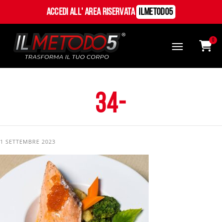
Accedi all' Area Riservata
ILMetodo5
0
34-
1 SETTEMBRE 2023