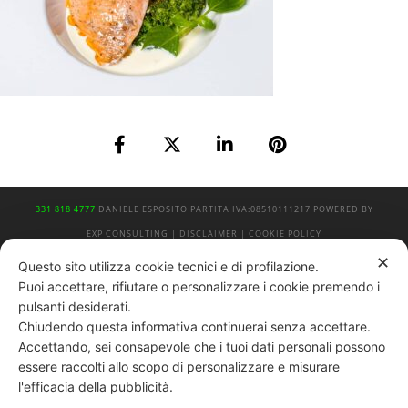
331 818 4777
DANIELE ESPOSITO
PARTITA IVA:
08510111217
POWERED BY
EXP CONSULTING
| DISCLAIMER
| COOKIE POLICY
✕
Questo sito utilizza cookie tecnici e di profilazione.
| NEWSLETTER
Puoi accettare, rifiutare o personalizzare i cookie premendo i
pulsanti desiderati.
Chiudendo questa informativa continuerai senza accettare.
|
PRIVACY POLICY
Accettando, sei consapevole che i tuoi dati personali possono
essere raccolti allo scopo di personalizzare e misurare
l'efficacia della pubblicità.