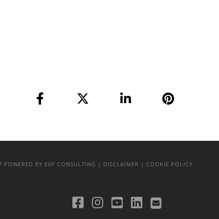
17
POWERED BY EXP CONSULTING
| DISCLAIMER
| COOKIE POLICY