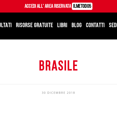
Accedi all' Area Riservata
ILMetodo5
ULTATI
RISORSE GRATUITE
LIBRI
BLOG
CONTATTI
SED
brasile
30 DICEMBRE 2018