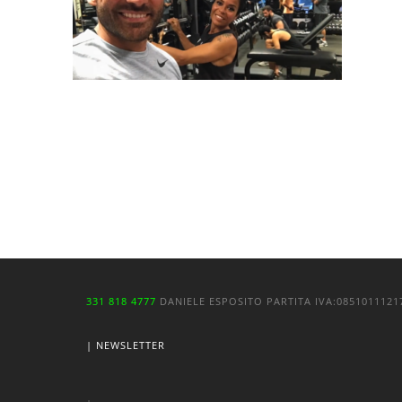
331 818 4777
DANIELE ESPOSITO
PARTITA IVA:
085101112
| NEWSLETTER