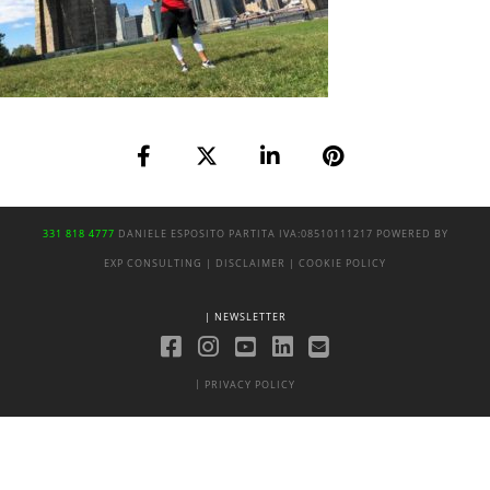
331 818 4777
DANIELE ESPOSITO
PARTITA IVA:
08510111217
POWERED BY
EXP CONSULTING
| DISCLAIMER
| COOKIE POLICY
| NEWSLETTER
|
PRIVACY POLICY