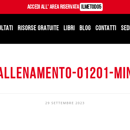
Accedi all' Area Riservata
ILMetodo5
ULTATI
RISORSE GRATUITE
LIBRI
BLOG
CONTATTI
SED
allenamento-01201-mi
29 SETTEMBRE 2023