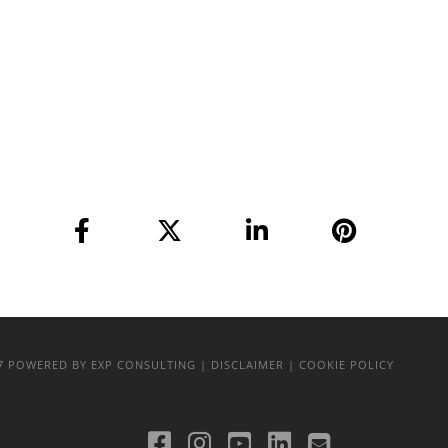
17
POWERED BY EXP CONSULTING
| DISCLAIMER
| COOKIE POLICY