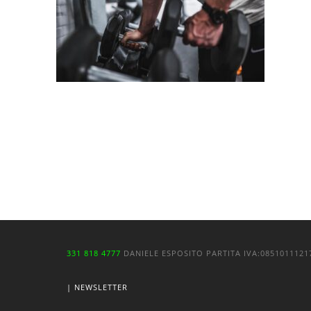
331 818 4777
DANIELE ESPOSITO
PARTITA IVA:
085101112
| NEWSLETTER