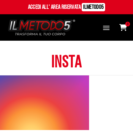
Accedi all' Area Riservata
ILMetodo5
0
insta