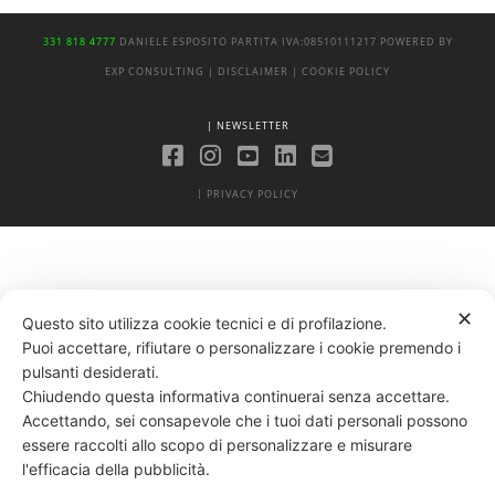
331 818 4777
DANIELE ESPOSITO
PARTITA IVA:
08510111217
POWERED BY
EXP CONSULTING
| DISCLAIMER
| COOKIE POLICY
| NEWSLETTER
|
PRIVACY POLICY
✕
Questo sito utilizza cookie tecnici e di profilazione.
Puoi accettare, rifiutare o personalizzare i cookie premendo i
pulsanti desiderati.
Chiudendo questa informativa continuerai senza accettare.
Accettando, sei consapevole che i tuoi dati personali possono
essere raccolti allo scopo di personalizzare e misurare
l'efficacia della pubblicità.