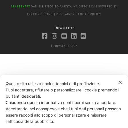
331 818 4777
DANIELE ESPOSITO
PARTITA IVA:
08510111217
POWERED BY
EXP CONSULTING
| DISCLAIMER
| COOKIE POLICY
| NEWSLETTER
|
PRIVACY POLICY
✕
Questo sito utilizza cookie tecnici e di profilazione.
Puoi accettare, rifiutare o personalizzare i cookie premendo i
pulsanti desiderati.
Chiudendo questa informativa continuerai senza accettare.
Accettando, sei consapevole che i tuoi dati personali possono
essere raccolti allo scopo di personalizzare e misurare
l'efficacia della pubblicità.