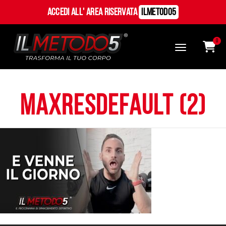
Accedi all' Area Riservata
ILMetodo5
0
maxresdefault (2)