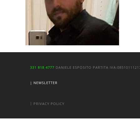
331 818 4777
DANIELE ESPOSITO
PARTITA IVA:
085101112
| NEWSLETTER
|
PRIVACY POLICY