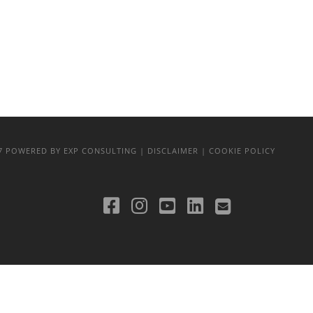
17
POWERED BY EXP CONSULTING
| DISCLAIMER
| COOKIE POLICY