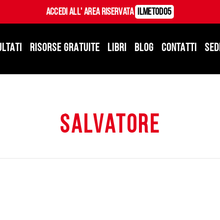
Accedi all' Area Riservata
ILMetodo5
ULTATI
RISORSE GRATUITE
LIBRI
BLOG
CONTATTI
SED
salvatore