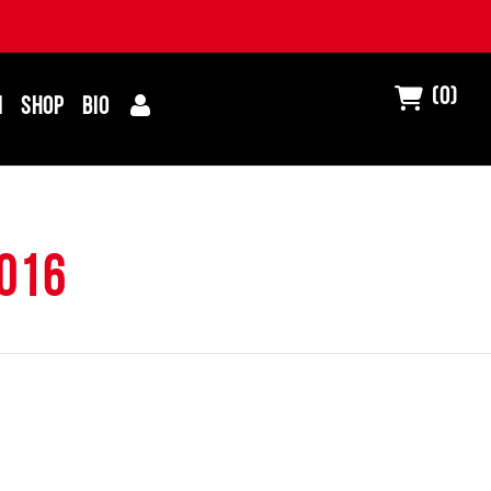
(0)
I
SHOP
BIO
016