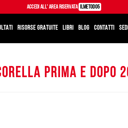
Accedi all' Area Riservata
ILMetodo5
ULTATI
RISORSE GRATUITE
LIBRI
BLOG
CONTATTI
SED
corella prima e dopo 2