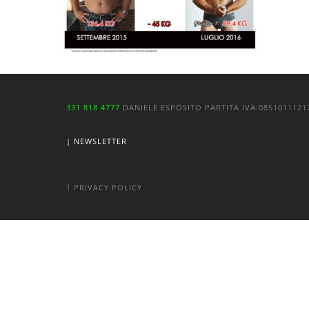
331 818 4777
DANIELE ESPOSITO
PARTITA IVA:
085101112
| NEWSLETTER
|
PRIVACY POLICY