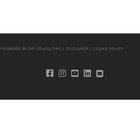
17
POWERED BY EXP CONSULTING
| DISCLAIMER
| COOKIE POLICY